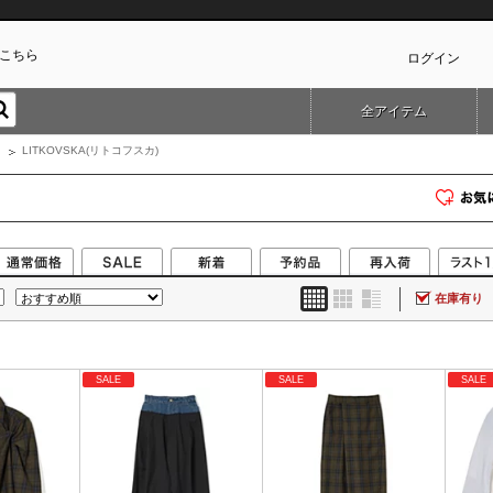
こちら
ログイン
全アイテム
カ
LITKOVSKA(リトコフスカ)
在庫有り
SALE
SALE
SALE