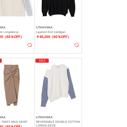
SKA
LITKOVSKA
ble Longsleeve
Layered Knit Cardigan
920（60％OFF）
￥46,200（60％OFF）
SALE
SKA
LITKOVSKA
TWIST MAXI SKIRT
REVERSIBLE DOUBLE COTTON
LONGSLEEVE
440（60％OFF）