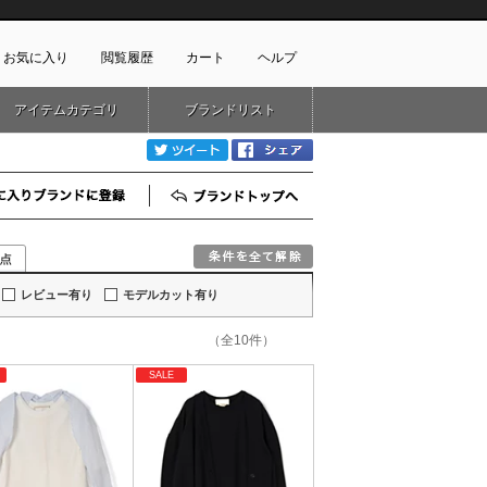
お気に入り
閲覧履歴
カート
ヘルプ
アイテムカテゴリ
ブランドリスト
ショッピングガイド
ートに商品がありません
twitter
Facebook
配送・送料について
お支払い方法について
お気に入りブランド登録
ブランドTOP
キャンセルについて
返品・交換について
会員特典のご案内
初めてのお客様
レビュー有り
モデルカット有り
よくあるご質問
（全10件）
お問合せ
SALE
新規会員登録