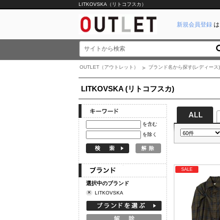
LITKOVSKA（リトコフスカ）
新規会員登録
は
OUTLET（アウトレット）
ブランド名から探す(レディース)
LITKOVSKA (リトコフスカ)
を含む
を除く
SALE
選択中のブランド
×
LITKOVSKA