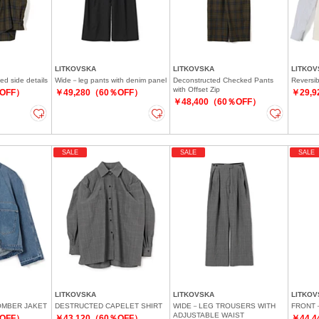
LITKOVSKA
LITKOVSKA
LITKOV
ted side details
Wide－leg pants with denim panel
Deconstructed Checked Pants
Reversi
with Offset Zip
％OFF）
￥49,280（60％OFF）
￥29,
￥48,400（60％OFF）
SALE
SALE
SALE
LITKOVSKA
LITKOVSKA
LITKOV
BOMBER JAKET
DESTRUCTED CAPELET SHIRT
WIDE－LEG TROUSERS WITH
FRONT－
ADJUSTABLE WAIST
％OFF）
￥43,120（60％OFF）
￥44,