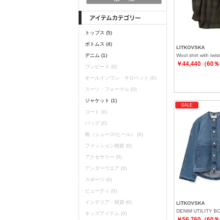
トップス
(5)
ボトムス
(4)
LITKOVSKA
デニム
(1)
Wool shirt with twis
￥44,440（60
ワンピース
(0)
オールインワン・サロペット
(0)
スーツ・フォーマル
(0)
ジャケット
(1)
SALE
コート
(0)
バッグ
(0)
靴（シューズ/ヒール）
(0)
ファッション雑貨
(0)
アクセサリー
(0)
アンダーウエア
(0)
スポーツ
(0)
ビューティ
(0)
インテリア・雑貨
(0)
LITKOVSKA
DENIM UTILITY 
キッズアイテム
(0)
￥56,760（60