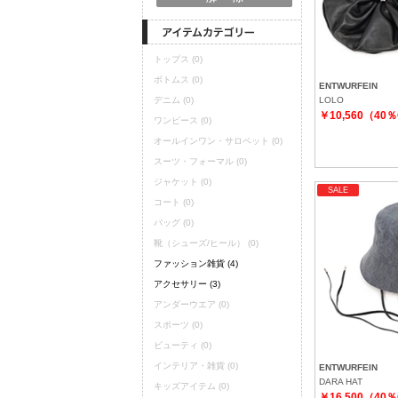
トップス
(0)
ボトムス
(0)
ENTWURFEIN
デニム
(0)
LOLO
￥10,560（40
ワンピース
(0)
オールインワン・サロペット
(0)
スーツ・フォーマル
(0)
ジャケット
(0)
SALE
コート
(0)
バッグ
(0)
靴（シューズ/ヒール）
(0)
ファッション雑貨
(4)
アクセサリー
(3)
アンダーウエア
(0)
スポーツ
(0)
ビューティ
(0)
インテリア・雑貨
(0)
ENTWURFEIN
DARA HAT
キッズアイテム
(0)
￥16,500（40