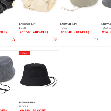
ENTWURFEIN
ENTWURFEIN
ENTWU
LOLO
TOLA
TOLA C
％OFF）
￥10,560（40％OFF）
￥16,500（40％OFF）
￥14,
SALE
ENTWURFEIN
NICOLE
％OFF）
￥9,240（70％OFF）