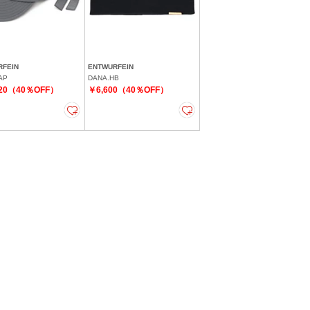
RFEIN
ENTWURFEIN
AP
DANA.HB
520（40％OFF）
￥6,600（40％OFF）