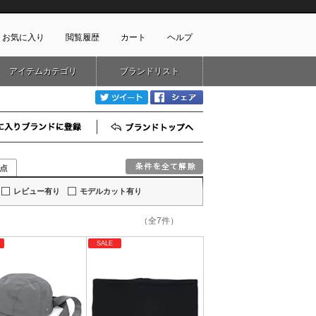
お気に入り
閲覧履歴
カート
ヘルプ
アイテムカテゴリ
ブランドリスト
ショッピングガイド
ートに商品がありません
twitter
Facebook
配送・送料について
お支払い方法について
お気に入りブランド登録
ブランドTOP
キャンセルについて
返品・交換について
会員特典のご案内
初めてのお客様
レビュー有り
モデルカット有り
よくあるご質問
（全7件）
お問合せ
SALE
新規会員登録