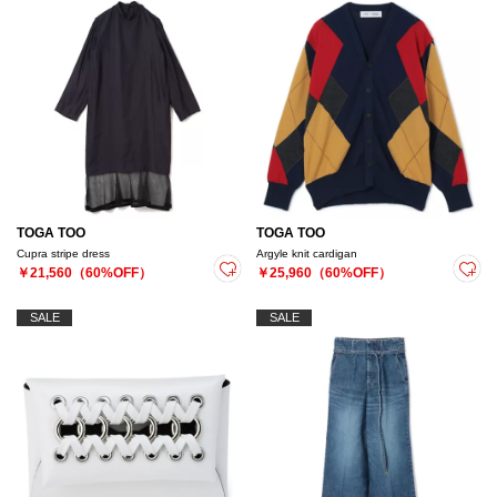
TOGA TOO
TOGA TOO
Cupra stripe dress
Argyle knit cardigan
￥21,560（60%OFF）
￥25,960（60%OFF）
SALE
SALE