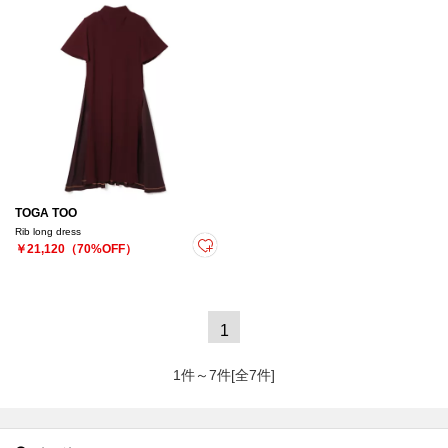
TOGA TOO
Rib long dress
￥21,120（70%OFF）
1
1件～7件[全7件]