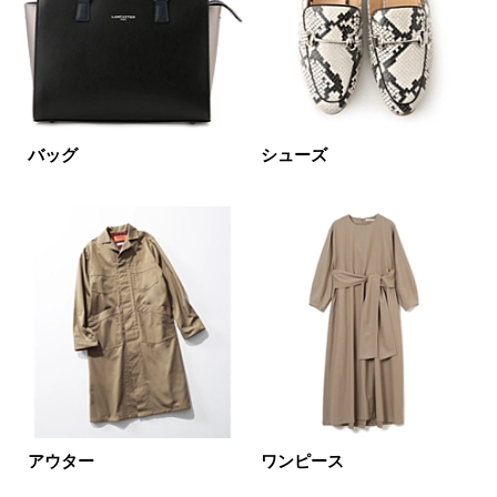
表示オプション
すべて
新着
SALE商品
予約品
バッグ
シューズ
再入荷
ラスト1
在庫あり
カラー
ホワイト
ブラック
グレー
ベージュ
ブラウン
オレンジ
イエロー
レッド
ピンク
アウター
ワンピース
パープル
グリーン
ブルー