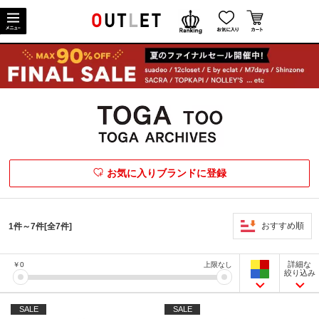
お気に入りブランドに登録
おすすめ順
1件～7件[全7件]
詳細な
￥
0
上限なし
絞り込み
SALE
SALE