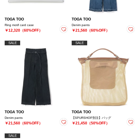
TOGA TOO
TOGA TOO
Ring motif card case
Denim pants
￥12,320（60%OFF）
￥21,560（60%OFF）
SALE
SALE
TOGA TOO
TOGA TOO
Denim pants
【SPURSHOP別注】バッグ
￥21,560（60%OFF）
￥21,450（50%OFF）
SALE