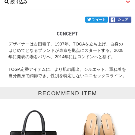
絞り込み
twi
デザイナーは古田泰子。1997年、TOGAを立ち上げ、自身の
ブランド
TOGA TOO
はじめてとなるブランドが東京を拠点にスタートする。2005
年に発表の場をパリへ、2014年にはロンドンへと移す。
カテゴリ
TOGA定番アイテムに、より肌の露出、シルエット、重ね着を
サイズ
自分自身で調節でき、性別を特定しないユニセックスライン。
掲載雑誌
RECOMMEND ITEM
価格
円～
円