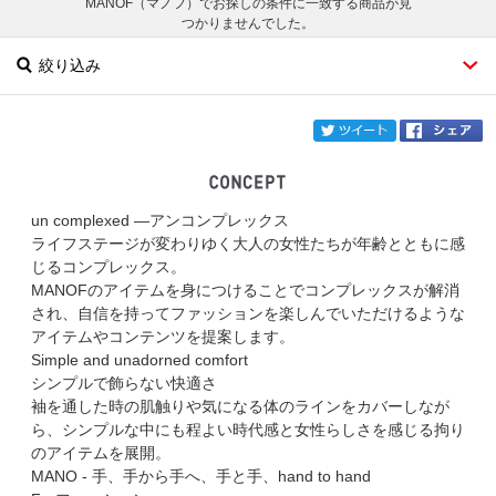
MANOF（マノフ）でお探しの条件に一致する商品が見
つかりませんでした。
絞り込み
twi
un complexed ―アンコンプレックス
ブランド
MANOF
ライフステージが変わりゆく大人の女性たちが年齢とともに感
じるコンプレックス。
カテゴリ
MANOFのアイテムを身につけることでコンプレックスが解消
され、自信を持ってファッションを楽しんでいただけるような
サイズ
アイテムやコンテンツを提案します。
Simple and unadorned comfort
掲載雑誌
シンプルで飾らない快適さ
袖を通した時の肌触りや気になる体のラインをカバーしなが
ら、シンプルな中にも程よい時代感と女性らしさを感じる拘り
価格
のアイテムを展開。
MANO - 手、手から手へ、手と手、hand to hand
円～
円