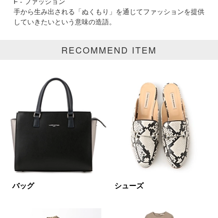
F - ファッション
手から生み出される「ぬくもり」を通じてファッションを提供
していきたいという意味の造語。
表示オプション
RECOMMEND ITEM
すべて
新着
SALE商品
予約品
再入荷
ラスト1
在庫あり
カラー
ホワイト
ブラック
グレー
バッグ
シューズ
ベージュ
ブラウン
オレンジ