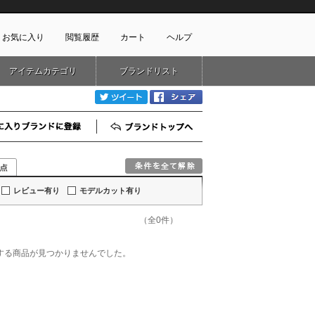
お気に入り
閲覧履歴
カート
ヘルプ
アイテムカテゴリ
ブランドリスト
ショッピングガイド
ートに商品がありません
twitter
Facebook
配送・送料について
お支払い方法について
お気に入りブランド登録
ブランドTOP
キャンセルについて
返品・交換について
会員特典のご案内
初めてのお客様
レビュー有り
モデルカット有り
よくあるご質問
（全0件）
お問合せ
新規会員登録
一致する商品が見つかりませんでした。