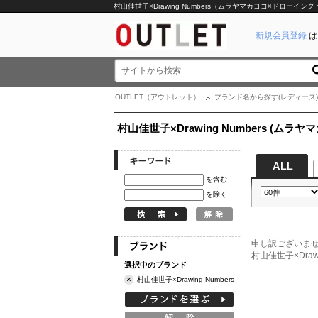
村山佳世子×Drawing Numbers（ムラヤマカヨコ×ドローイン
新規会員登録
は
OUTLET（アウトレット）
ブランド名から探す(レディース)
村山佳世子×Drawing Numbers (ム
を含む
を除く
申し訳ございま
村山佳世子×Dr
選択中のブランド
×
村山佳世子×Drawing Numbers