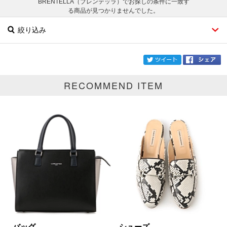
BRENTELLA（ブレンテッラ）でお探しの条件に一致す
る商品が見つかりませんでした。
絞り込み
twi
RECOMMEND ITEM
ブランド
BRENTELLA
カテゴリ
サイズ
掲載雑誌
価格
円～
円