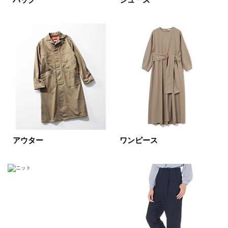
バッグ
シューズ
表示オプション
すべて
新着
SALE商品
予約品
再入荷
ラスト1
在庫あり
アウター
ワンピース
カラー
ホワイト
ブラック
グレー
ベージュ
ブラウン
オレンジ