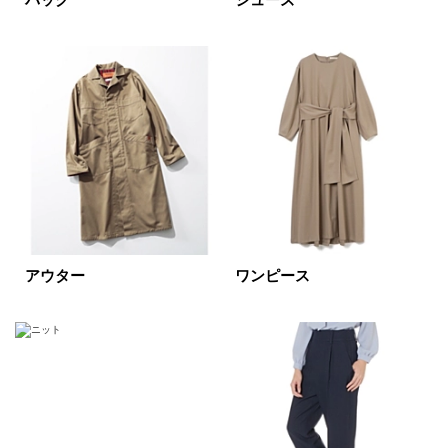
バッグ
シューズ
表示オプション
すべて
新着
SALE商品
予約品
再入荷
ラスト1
在庫あり
アウター
ワンピース
カラー
ホワイト
ブラック
グレー
ベージュ
ブラウン
オレンジ