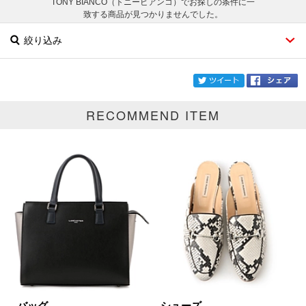
TONY BIANCO（トニービアンコ）でお探しの条件に一
致する商品が見つかりませんでした。
絞り込み
twi
RECOMMEND ITEM
ブランド
TONY BIANCO
カテゴリ
サイズ
掲載雑誌
価格
円～
円