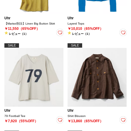
Uhr
Uhr
【Marisol別注】Linen Big Button Skirt
Layerd Tops
￥11,550（65%OFF）
￥10,010（65%OFF）
レビュー（1）
レビュー（1）
SALE
SALE
Uhr
Uhr
79 Football Tee
Shirt Blouson
￥7,920（55%OFF）
￥13,860（65%OFF）