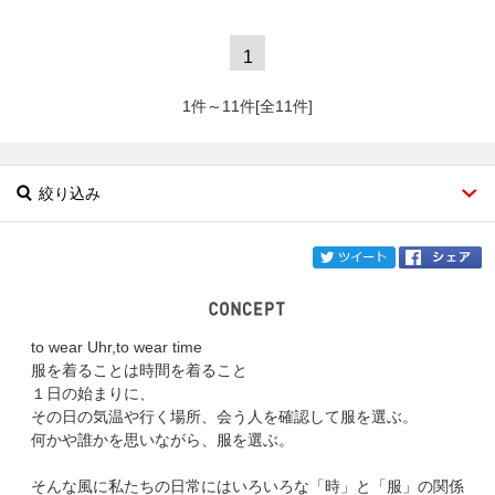
1
1件～11件[全11件]
絞り込み
twi
to wear Uhr,to wear time
ブランド
Uhr
服を着ることは時間を着ること
１日の始まりに、
カテゴリ
その日の気温や行く場所、会う人を確認して服を選ぶ。
何かや誰かを思いながら、服を選ぶ。
サイズ
そんな風に私たちの日常にはいろいろな「時」と「服」の関係