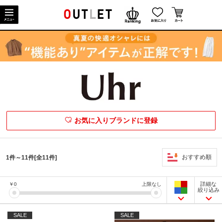
お気に入りブランドに登録
おすすめ順
1件～11件[全11件]
詳細な
￥
0
上限なし
絞り込み
SALE
SALE