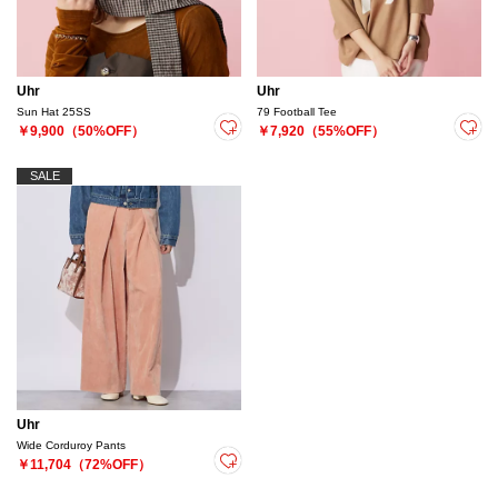
Uhr
Uhr
Sun Hat 25SS
79 Football Tee
￥9,900（50%OFF）
￥7,920（55%OFF）
SALE
Uhr
Wide Corduroy Pants
￥11,704（72%OFF）