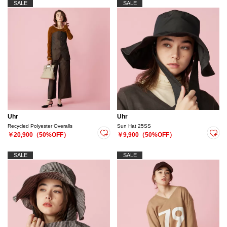
SALE
SALE
Uhr
Uhr
Recycled Polyester Overalls
Sun Hat 25SS
￥20,900（50%OFF）
￥9,900（50%OFF）
SALE
SALE