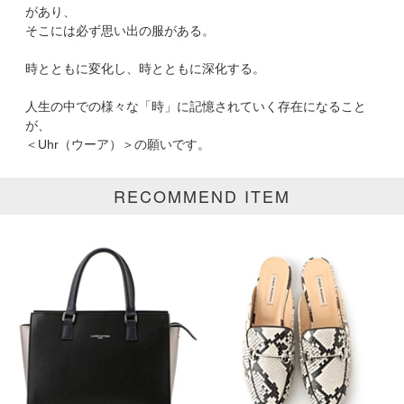
掲載雑誌
があり、
そこには必ず思い出の服がある。
価格
時とともに変化し、時とともに深化する。
円～
円
人生の中での様々な「時」に記憶されていく存在になること
が、
＜Uhr（ウーア）＞の願いです。
表示オプション
RECOMMEND ITEM
すべて
新着
SALE商品
予約品
再入荷
ラスト1
在庫あり
カラー