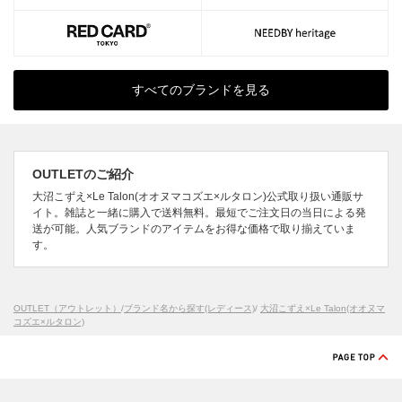
すべてのブランドを見る
OUTLETのご紹介
大沼こずえ×Le Talon(オオヌマコズエ×ルタロン)公式取り扱い通販サ
イト。雑誌と一緒に購入で送料無料。最短でご注文日の当日による発
送が可能。人気ブランドのアイテムをお得な価格で取り揃えていま
す。
OUTLET（アウトレット）
/
ブランド名から探す(レディース)
/
大沼こずえ×Le Talon(オオヌマ
コズエ×ルタロン)