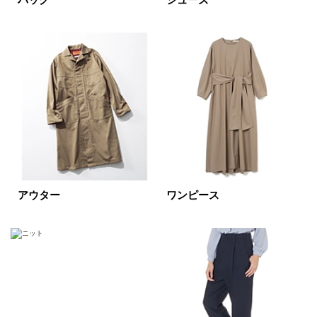
バッグ
シューズ
表示オプション
すべて
新着
SALE商品
予約品
再入荷
ラスト1
在庫あり
アウター
ワンピース
カラー
ホワイト
ブラック
グレー
ベージュ
ブラウン
オレンジ