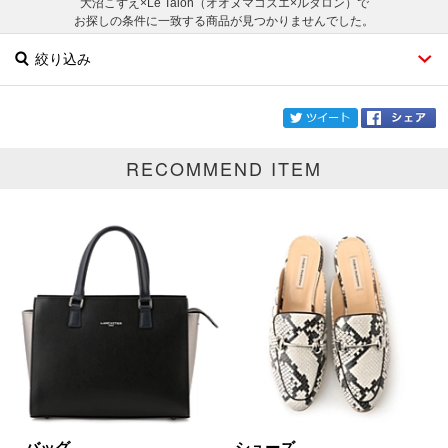
大沼こずえ×Le Talon（オオヌマコズエ×ルタロン）で
お探しの条件に一致する商品が見つかりませんでした。
絞り込み
twi
RECOMMEND ITEM
ブランド
大沼こずえ×Le Talon
カテゴリ
サイズ
掲載雑誌
価格
円～
円