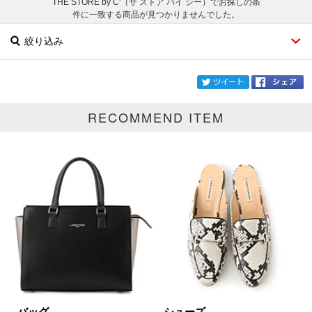
THE STORE by C'（ザ ストア バイ シー）でお探しの条
件に一致する商品が見つかりませんでした。
絞り込み
twi
RECOMMEND ITEM
ブランド
THE STORE by C'
カテゴリ
サイズ
掲載雑誌
価格
円～
円