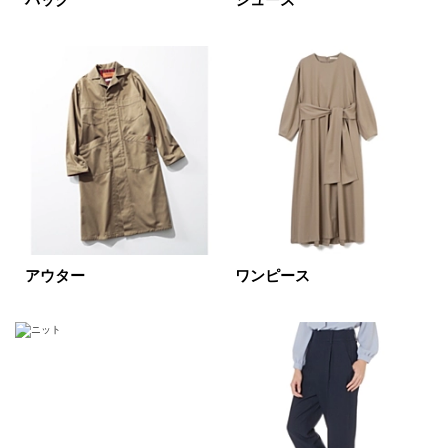
バッグ
シューズ
表示オプション
すべて
新着
SALE商品
予約品
再入荷
ラスト1
在庫あり
アウター
ワンピース
カラー
ホワイト
ブラック
グレー
ベージュ
ブラウン
オレンジ