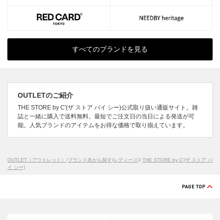
すべてのブランドを見る
OUTLETのご紹介
THE STORE by C'(ザ ストア バイ シー)公式取り扱い通販サイト。雑
誌と一緒に購入で送料無料。最短でご注文日の当日による発送が可
能。人気ブランドのアイテムをお得な価格で取り揃えています。
OUTLET（アウトレット）
/
ブランド名から探す(レディース)
/
THE STORE by C'(ザ ストア バ
イ シー)