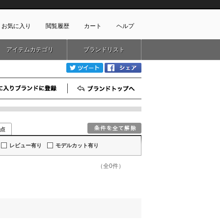
お気に入り
閲覧履歴
カート
ヘルプ
アイテムカテゴリ
ブランドリスト
ショッピングガイド
ートに商品がありません
twitter
Facebook
配送・送料について
お支払い方法について
お気に入りブランド登録
ブランドTOP
キャンセルについて
返品・交換について
会員特典のご案内
初めてのお客様
よくあるご質問
レビュー有り
モデルカット有り
お問合せ
（全0件）
新規会員登録