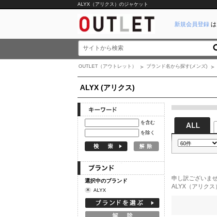
ALYX（アリクス）のジャケット
新規会員登録
は
OUTLET（アウトレット）
ブランド名から探す(メンズ)
ALYX (アリクス)
を含む
を除く
申し訳ございま
選択中のブランド
ALYX（アリク
×
ALYX