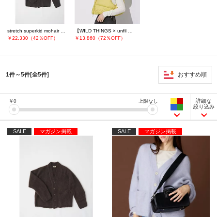
stretch superkid mohair C／D
【WILD THINGS × unfil 】cropped hoodie vest
￥22,330（42％OFF）
￥13,860（72％OFF）
おすすめ順
1件～5件[全5件]
詳細な
￥
0
上限なし
絞り込み
SALE
マガジン掲載
SALE
マガジン掲載