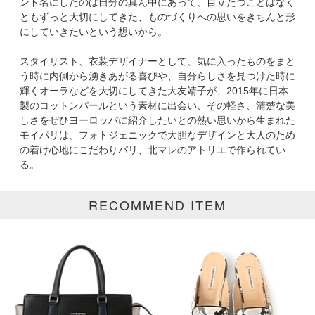
ンド名にしたのは自分の真ん中にあって、目立たつことはなく
ともずっと大切にしてきた、ものづくりへの思いをきちんと形
にしていきたいという想いから。
表示オプション
スタイリスト、衣装デザイナーとして、気に入ったものをまと
う時に内側から湧きあがる喜びや、自分らしさを見つけた時に
すべて
新着
輝くオーラなどを大切にしてきた大友靖子が、2015年に日本
製のコットンパールという素材に出会い、その軽さ、清楚な美
SALE商品
予約品
しさをぜひヨーロッパに紹介したいとの熱い思いから生まれた
モイパリは、フォトジェニックで大胆なデザインと大人のため
再入荷
ラスト1
の着け心地にこだわりパリ、北マレのアトリエで作られてい
る。
在庫あり
RECOMMEND ITEM
カラー
ホワイト
ブラック
グレー
ベージュ
ブラウン
オレンジ