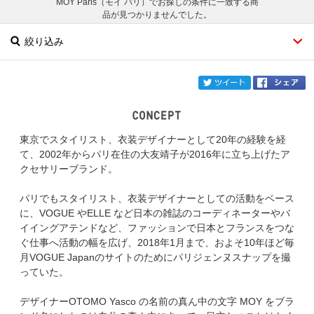
MOY Paris（モイ パリ）でお探しの条件に一致する商
品が見つかりませんでした。
絞り込み
twi
東京でスタイリスト、衣装デザイナーとして20年の経験を経
ブランド
MOY Paris
て、2002年からパリ在住の大友靖子が2016年に立ち上げたア
クセサリーブランド。
カテゴリ
パリでもスタイリスト、衣装デザイナーとしての活動をベース
サイズ
に、VOGUE やELLE など日本の雑誌のコーディネーターやバ
イイングアテンドなど、ファッションで日本とフランスをつな
掲載雑誌
ぐ仕事へ活動の幅を広げ、2018年1月まで、およそ10年ほど毎
月VOGUE Japanのサイトのためにパリジェンヌスナップを撮
っていた。
価格
デザイナーOTOMO Yasco の名前の真ん中の文字 MOY をブラ
円～
円