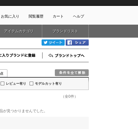
お気に入り
閲覧履歴
カート
ヘルプ
アイテムカテゴリ
ブランドリスト
ショッピングガイド
ートに商品がありません
twitter
Facebook
配送・送料について
お支払い方法について
お気に入りブランド登録
ブランドTOP
キャンセルについて
返品・交換について
会員特典のご案内
初めてのお客様
レビュー有り
モデルカット有り
よくあるご質問
（全0件）
お問合せ
新規会員登録
する商品が見つかりませんでした。