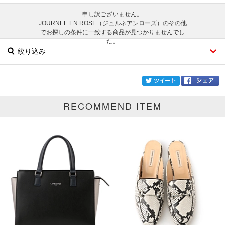
申し訳ございません。
JOURNEE EN ROSE（ジュルネアンローズ）のその他
でお探しの条件に一致する商品が見つかりませんでし
た。
絞り込み
twi
RECOMMEND ITEM
ブランド
JOURNEE EN ROSE
カテゴリ
その他
サイズ
掲載雑誌
価格