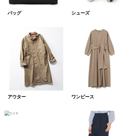
円～
円
バッグ
シューズ
表示オプション
すべて
新着
SALE商品
予約品
再入荷
ラスト1
在庫あり
アウター
ワンピース
カラー
ホワイト
ブラック
グレー