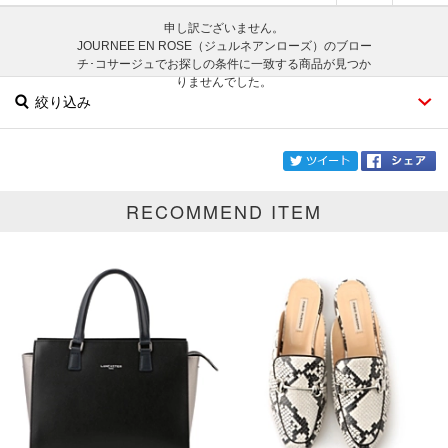
申し訳ございません。
JOURNEE EN ROSE（ジュルネアンローズ）のブロー
チ･コサージュでお探しの条件に一致する商品が見つか
りませんでした。
絞り込み
twi
RECOMMEND ITEM
ブランド
JOURNEE EN ROSE
カテゴリ
ブローチ･コサージュ
サイズ
掲載雑誌
価格