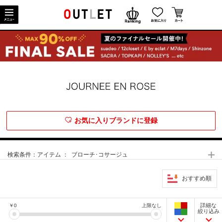
お気に入りブランドに登録
検索条件：
アイテム ： ブローチ･コサージュ
おすすめ順
詳細な
￥
0
上限なし
絞り込み