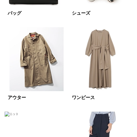
円～
円
バッグ
シューズ
表示オプション
すべて
新着
SALE商品
予約品
再入荷
ラスト1
在庫あり
アウター
ワンピース
カラー
ホワイト
ブラック
グレー