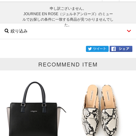
申し訳ございません。
JOURNEE EN ROSE（ジュルネアンローズ）のミュー
ルでお探しの条件に一致する商品が見つかりませんでし
た。
絞り込み
twi
RECOMMEND ITEM
ブランド
JOURNEE EN ROSE
カテゴリ
ミュール
サイズ
掲載雑誌
価格