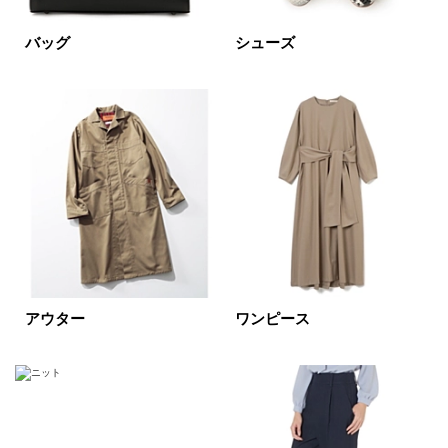
円～
円
バッグ
シューズ
表示オプション
すべて
新着
SALE商品
予約品
再入荷
ラスト1
在庫あり
アウター
ワンピース
カラー
ホワイト
ブラック
グレー