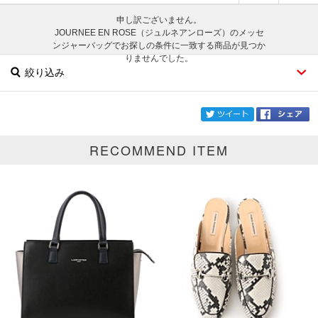
申し訳ございません。
JOURNEE EN ROSE（ジュルネアンローズ）のメッセ
ンジャーバッグでお探しの条件に一致する商品が見つか
りませんでした。
絞り込み
twi
RECOMMEND ITEM
ブランド
JOURNEE EN ROSE
カテゴリ
メッセンジャーバッグ
サイズ
掲載雑誌
価格