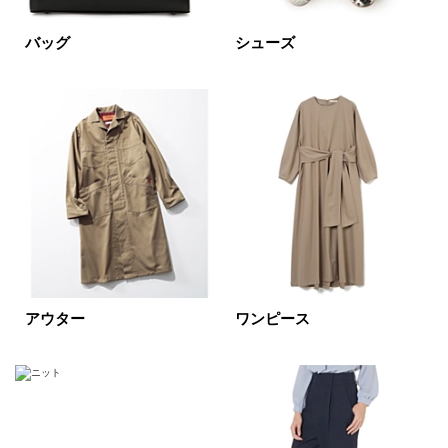
円～
円
バッグ
シューズ
表示オプション
すべて
新着
SALE商品
予約品
再入荷
ラスト1
在庫あり
アウター
ワンピース
カラー
ホワイト
ブラック
グレー