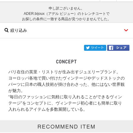
申し訳ございません。
ADER.bijoux（アデル ビジュー）のトレンチコートで
お探しの条件に一致する商品が見つかりませんでした。
絞り込み
twi
パリ在住の英里・リストリが生み出すジュエリーブランド。
ブランド
ADER.bijoux
ヨーロッパ各地で買い付けたヴィンテージやデッドストックの
パーツに日本の職人技術が掛け合わさった、他にはない世界観
カテゴリ
トレンチコート
が魅力。
“毎日のファッションに気軽に取り入れることができるヴィン
サイズ
テージ”をコンセプトに、ヴィンテージ初心者にも簡単に取り
入れられるアイテムを多数展開している。
掲載雑誌
RECOMMEND ITEM
価格