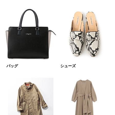
円～
円
表示オプション
すべて
新着
SALE商品
予約品
再入荷
ラスト1
バッグ
シューズ
在庫あり
カラー
ホワイト
ブラック
グレー