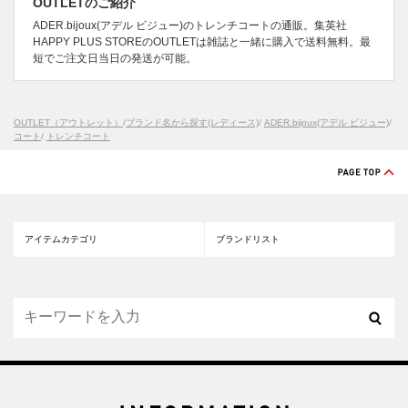
OUTLETのご紹介
ADER.bijoux(アデル ビジュー)のトレンチコートの通販。集英社
HAPPY PLUS STOREのOUTLETは雑誌と一緒に購入で送料無料。最
短でご注文日当日の発送が可能。
OUTLET（アウトレット）
/
ブランド名から探す(レディース)
/
ADER.bijoux(アデル ビジュー)
/
コート
/
トレンチコート
アイテムカテゴリ
ブランドリスト