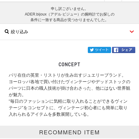
申し訳ございません。
ADER.bijoux（アデル ビジュー）の腕時計でお探しの
条件に一致する商品が見つかりませんでした。
絞り込み
twi
パリ在住の英里・リストリが生み出すジュエリーブランド。
ブランド
ADER.bijoux
ヨーロッパ各地で買い付けたヴィンテージやデッドストックの
パーツに日本の職人技術が掛け合わさった、他にはない世界観
カテゴリ
腕時計
が魅力。
“毎日のファッションに気軽に取り入れることができるヴィン
サイズ
テージ”をコンセプトに、ヴィンテージ初心者にも簡単に取り
入れられるアイテムを多数展開している。
掲載雑誌
RECOMMEND ITEM
価格