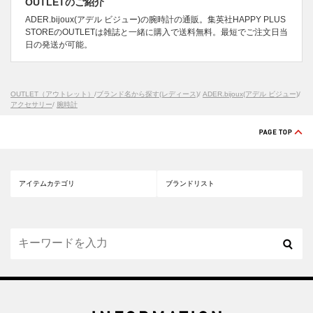
OUTLETのご紹介
ADER.bijoux(アデル ビジュー)の腕時計の通販。集英社HAPPY PLUS
STOREのOUTLETは雑誌と一緒に購入で送料無料。最短でご注文日当
日の発送が可能。
OUTLET（アウトレット）
/
ブランド名から探す(レディース)
/
ADER.bijoux(アデル ビジュー)
/
アクセサリー
/
腕時計
アイテムカテゴリ
ブランドリスト