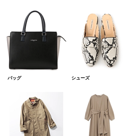
円～
円
表示オプション
すべて
新着
SALE商品
予約品
再入荷
ラスト1
バッグ
シューズ
在庫あり
カラー
ホワイト
ブラック
グレー