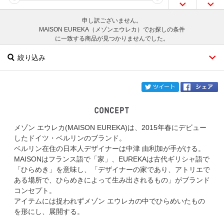
申し訳ございません。
MAISON EUREKA（メゾンエウレカ）でお探しの条件
に一致する商品が見つかりませんでした。
絞り込み
twi
メゾン エウレカ(MAISON EUREKA)は、2015年春にデビュー
ブランド
MAISON EUREKA
したドイツ・ベルリンのブランド。
ベルリン在住の日本人デザイナーは中津 由利加が手がける。
カテゴリ
MAISONはフランス語で「家」、EUREKAは古代ギリシャ語で
「ひらめき」を意味し、「デザイナーの家であり、アトリエで
サイズ
ある場所で、ひらめきによって生み出されるもの」がブランド
コンセプト。
掲載雑誌
アイテムには捉われずメゾン エウレカの中でひらめいたもの
を形にし、展開する。
価格