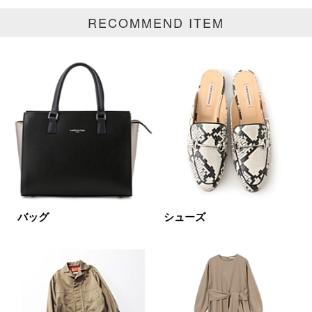
RECOMMEND ITEM
円～
円
表示オプション
すべて
新着
SALE商品
予約品
再入荷
ラスト1
在庫あり
バッグ
シューズ
カラー
ホワイト
ブラック
グレー