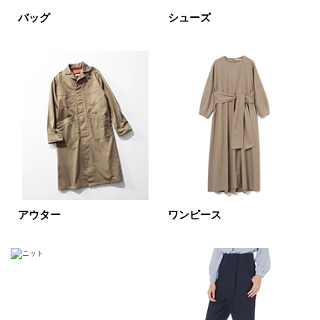
SALE商品
予約品
バッグ
シューズ
再入荷
ラスト1
在庫あり
カラー
ホワイト
ブラック
グレー
ベージュ
ブラウン
オレンジ
アウター
ワンピース
イエロー
レッド
ピンク
パープル
グリーン
ブルー
ゴールド
シルバー
マルチ