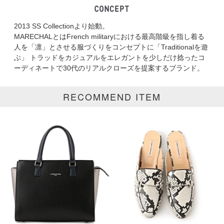
2013 SS Collectionより始動。
ブランド
MARECHAL TERRE
MARECHALとはFrench militaryにおける最高階級を指し着る
人を「凛」とさせる服づくりをコンセプトに「Traditionalを遊
カテゴリ
ぶ」 トラッドをカジュアルをエレガントを少しだけ捻ったコ
ーディネートで30代のリアルクローズを提案するブランド。
サイズ
RECOMMEND ITEM
掲載雑誌
価格
円～
円
表示オプション
すべて
新着