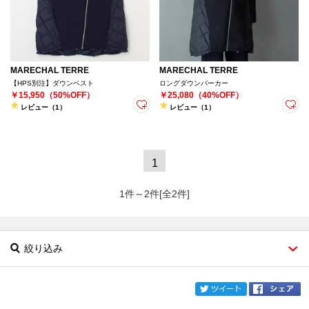
MARECHAL TERRE
MARECHAL TERRE
【HPS別注】ダウンベスト
ロングダウンパーカー
￥15,950（50%OFF）
￥25,080（40%OFF）
レビュー（1）
レビュー（1）
1
1件～2件[全2件]
絞り込み
twi