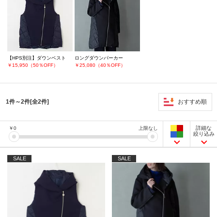
【HPS別注】ダウンベスト
ロングダウンパーカー
￥15,950（50％OFF）
￥25,080（40％OFF）
おすすめ順
1件～2件[全2件]
詳細な
￥
0
上限なし
絞り込み
SALE
SALE