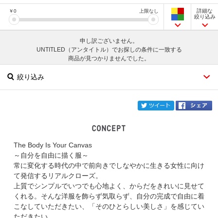
詳細な
￥
0
上限なし
絞り込み
申し訳ございません。
UNTITLED（アンタイトル）でお探しの条件に一致する
商品が見つかりませんでした。
絞り込み
twi
The Body Is Your Canvas
ブランド
UNTITLED
～自分を自由に描く服～
常に変化する時代の中で前向きでしなやかに生きる女性に向け
カテゴリ
て発信するリアルクローズ。
上質でシンプルでいつでも心地よく、からだをきれいに見せて
サイズ
くれる。そんな洋服を飾らず気取らず、自分の完成で自由に着
こなしていただきたい、「そのひとらしい美しさ」を感じてい
掲載雑誌
ただきたい。