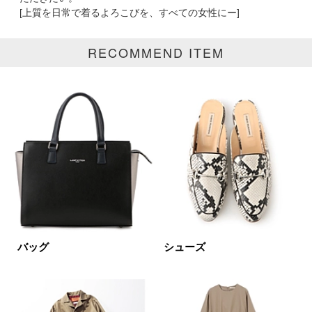
[上質を日常で着るよろこびを、すべての女性にー]
価格
RECOMMEND ITEM
円～
円
表示オプション
すべて
新着
SALE商品
予約品
再入荷
ラスト1
在庫あり
バッグ
シューズ
カラー