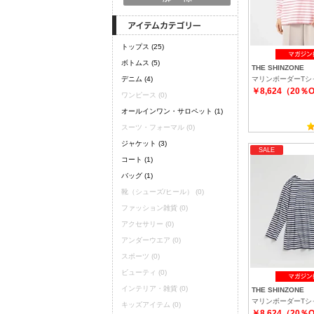
トップス
(25)
ボトムス
(5)
THE SHINZONE
デニム
(4)
マリンボーダーTシ
￥8,624（20％
ワンピース
(0)
オールインワン・サロペット
(1)
スーツ・フォーマル
(0)
ジャケット
(3)
SALE
コート
(1)
バッグ
(1)
靴（シューズ/ヒール）
(0)
ファッション雑貨
(0)
アクセサリー
(0)
アンダーウエア
(0)
スポーツ
(0)
ビューティ
(0)
インテリア・雑貨
(0)
THE SHINZONE
マリンボーダーTシ
キッズアイテム
(0)
￥8,624（20％