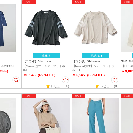
SALE
SALE
SALE
【コラボ】Shinzone
【コラボ】Shinzone
THE SH
N JUMPSUIT
【Marisol別注】シアーフットボー
【Marisol別注】シアーフットボー
【HPS別
ルTEE
ルTEE
％OFF）
￥9,8
￥6,545（65％OFF）
￥6,545（65％OFF）
レビュー（8）
レビュー（8）
SALE
SALE
SALE