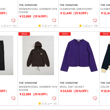
THE SHINZONE
THE SHINZONE
THE SH
COAT
WANDERVOGEL GARMENT DYE
CLEMENTINE SWEATSHIRT
CLEMEN
FOODIE
％OFF）
￥11,440（35％OFF）
￥11,
￥22,880（35％OFF）
レビュー（1）
レビュー（1）
レビュー（3）
SALE
SALE
SALE
THE SHINZONE
THE SHINZONE
THE SH
WANDERVOGEL GARMENT DYE
WOOL KNIT JACKET
COLOR 
FOODIE
％OFF）
￥24,640（30％OFF）
￥16,
￥22,880（35％OFF）
レビュー（1）