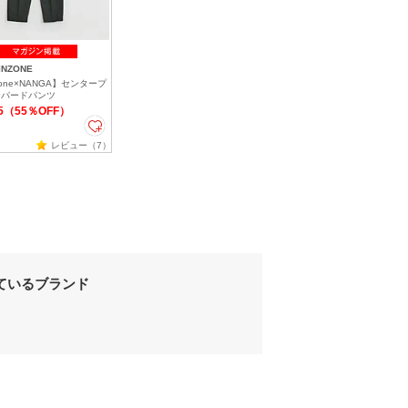
INZONE
zone×NANGA】センタープ
ーパードパンツ
05（55％OFF）
レビュー（7）
ているブランド