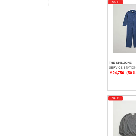
SALE
THE SHINZONE
SERVICE STATIO
￥24,750（50
SALE