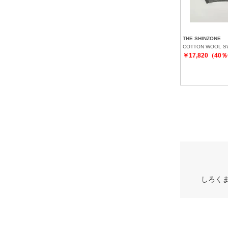
THE SHINZONE
COTTON WOOL S
￥17,820（40
しろく