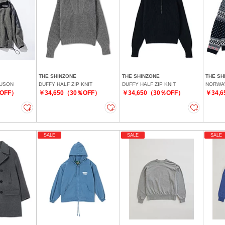
THE SHINZONE
THE SHINZONE
THE SH
OUSON
DUFFY HALF ZIP KNIT
DUFFY HALF ZIP KNIT
NORWAY
％OFF）
￥34,650（30％OFF）
￥34,650（30％OFF）
￥34,
SALE
SALE
SALE