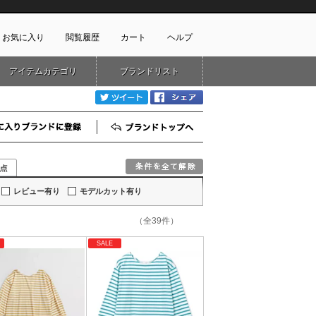
お気に入り
閲覧履歴
カート
ヘルプ
アイテムカテゴリ
ブランドリスト
ショッピングガイド
ートに商品がありません
twitter
Facebook
配送・送料について
お支払い方法について
お気に入りブランド登録
ブランドTOP
キャンセルについて
返品・交換について
会員特典のご案内
初めてのお客様
レビュー有り
モデルカット有り
よくあるご質問
（全39件）
お問合せ
SALE
新規会員登録