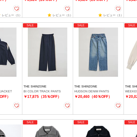
レビュー（1）
レビュー（1）
レビュー（1）
SALE
SALE
SALE
THE SHINZONE
THE SHINZONE
THE SH
 JACKET
BI COLOR TRACK PANTS
HUDSON DENIM PANTS
WEEKEN
％OFF）
￥17,875（35％OFF）
￥20,460（40％OFF）
￥20,
SALE
SALE
SALE