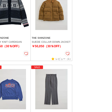
INZONE
THE SHINZONE
 KNIT CARDIGAN
SUEDE COLLAR DOWN JACKET
650（30％OFF）
￥50,050（30％OFF）
レビュー（1）
SALE