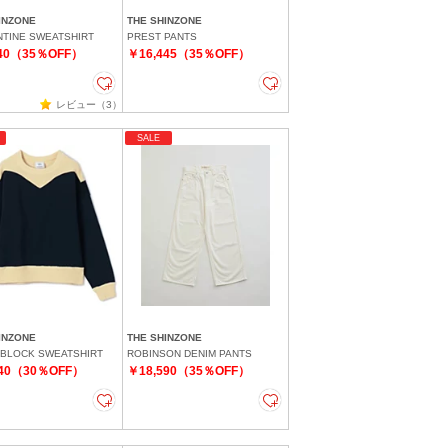
INZONE
THE SHINZONE
TINE SWEATSHIRT
PREST PANTS
440（35％OFF）
￥16,445（35％OFF）
レビュー（3）
SALE
INZONE
THE SHINZONE
BLOCK SWEATSHIRT
ROBINSON DENIM PANTS
940（30％OFF）
￥18,590（35％OFF）