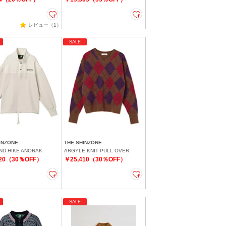
レビュー（1）
SALE
INZONE
THE SHINZONE
D HIKE ANORAK
ARGYLE KNIT PULL OVER
020（30％OFF）
￥25,410（30％OFF）
SALE