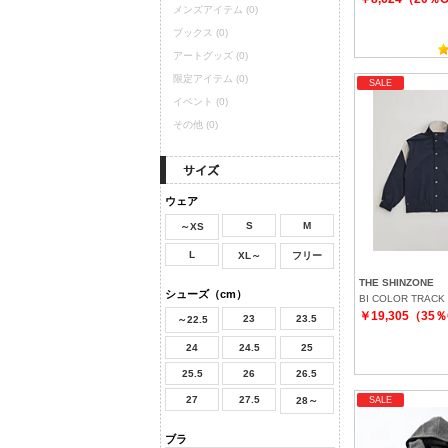
メンズアイテム
(0)
ブックス
(0)
アートグッズ
(0)
限定アイテム
(0)
SALE
イベント
(0)
その他
(0)
ウェア
S
M
～XS
L
XL～
フリー
THE SHINZONE
シューズ（cm）
BI COLOR TRACK
￥19,305（35
23
23.5
～22.5
24
24.5
25
25.5
26
26.5
27
27.5
28～
SALE
ブラ