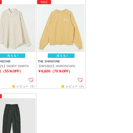
SALE
INZONE
THE SHINZONE
注】DADDY SHIRTS
【HPS別注】HOROSCOPE
01（55％OFF）
￥6,600（70％OFF）
レビュー（1）
レビュー（3）