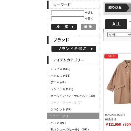
を含む
を除く
SALE
トップス
(540)
ボトムス
(413)
デニム
(49)
ワンピース
(112)
オールインワン・サロペット
(30)
スーツ・フォーマル
(0)
ジャケット
(87)
MACKINTOSH
×
コート
(61)
HUMBIE
バッグ
(96)
￥111,650（30
靴（シューズ/ヒール）
(161)