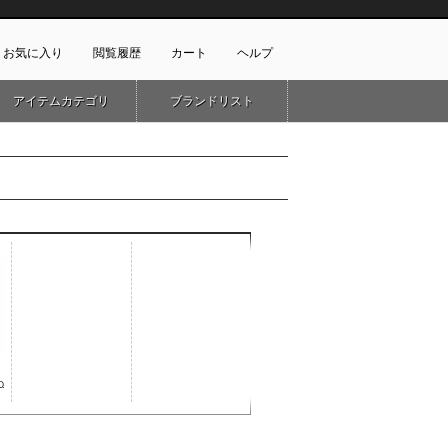
お気に入り
閲覧履歴
カート
ヘルプ
アイテムカテゴリ
ブランドリスト
ショッピングガイド
ートに商品がありません
配送・送料について
お支払い方法について
キャンセルについて
返品・交換について
会員特典のご案内
初めてのお客様
よくあるご質問
お問合せ
新規会員登録
D
）