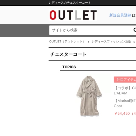
レディースのチェスターコート
新規会員登録
は
OUTLET（アウトレット）
レディースファッション通販
チェスターコート
TOPICS
注目アイテ
【コラボ】CO
D’ADAM
【Marisol別注
Coat
￥54,450（