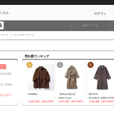
こちら
ログイン
全アイテム
カ
コート
チェスターコート
売れ筋ランキング
ム！
UTURE
】Ulster
HUMBIE
【Marisol別注】
REVER
45％OFF）
Ulster Coat
DOUBLE−BREASTE
￥111,650（30％OFF）
￥54,450（45％OFF）
￥28,380（40％OFF
COAT