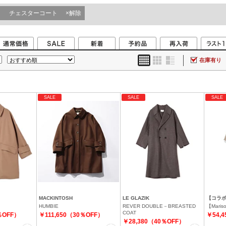
チェスターコート
×解除
在庫有り
SALE
SALE
SALE
MACKINTOSH
LE GLAZIK
【コラボ】
HUMBIE
REVER DOUBLE－BREASTED
【Maris
COAT
％OFF）
￥111,650（30％OFF）
￥54,
￥28,380（40％OFF）