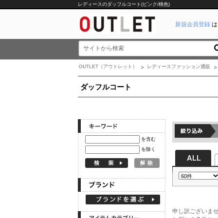
レディースのダッフルコート(ピンク/桃色)
新規会員登録
は
OUTLET（アウトレット）
レディースファッション通販
ダッフルコート
を含む
を除く
申し訳ございま