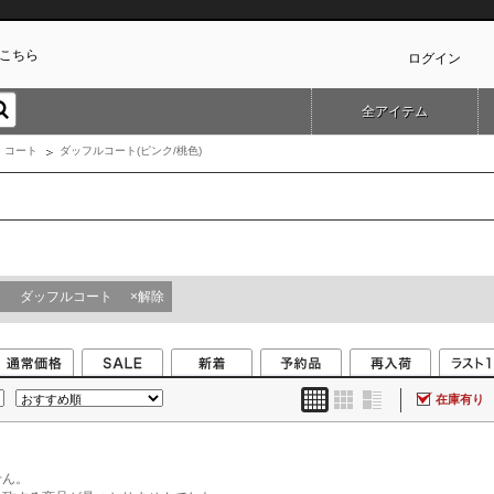
こちら
ログイン
全アイテム
カ
コート
ダッフルコート(ピンク/桃色)
ダッフルコート
×解除
在庫有り
せん。