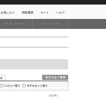
お気に入り
閲覧履歴
カート
ヘルプ
アイテムカテゴリ
ブランドリスト
ショッピングガイド
ートに商品がありません
配送・送料について
お支払い方法について
キャンセルについて
返品・交換について
会員特典のご案内
初めてのお客様
よくあるご質問
お問合せ
新規会員登録
レビュー有り
モデルカット有り
（全0件）