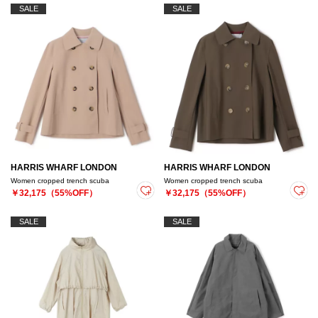
SALE
SALE
HARRIS WHARF LONDON
HARRIS WHARF LONDON
Women cropped trench scuba
Women cropped trench scuba
￥32,175（55%OFF）
￥32,175（55%OFF）
SALE
SALE