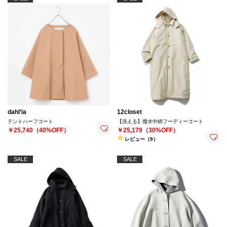
dahl’ia
12closet
テントハーフコート
【洗える】撥水中綿フーディーコート
￥25,740（40%OFF）
￥25,179（30%OFF）
レビュー（9）
SALE
SALE