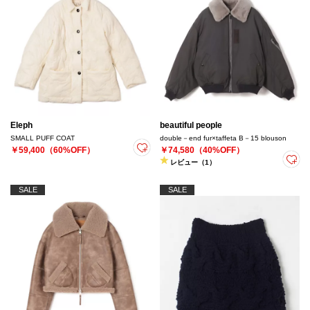
Eleph
beautiful people
SMALL PUFF COAT
double－end fur×taffeta B－15 blouson
￥59,400（60%OFF）
￥74,580（40%OFF）
レビュー（1）
SALE
SALE