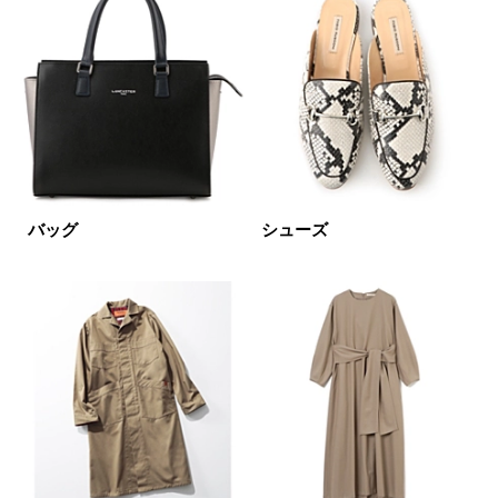
ブランド
カテゴリ
コート
サイズ
掲載雑誌
バッグ
シューズ
価格
円～
円
表示オプション
すべて
新着
SALE商品
予約品