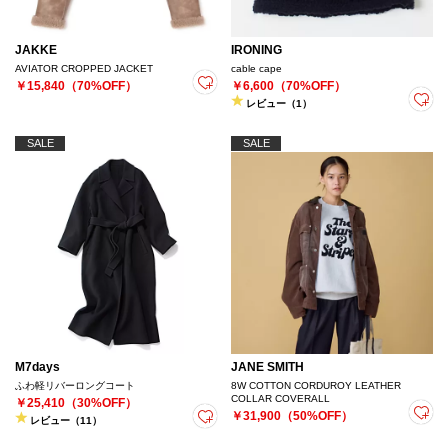
JAKKE
IRONING
AVIATOR CROPPED JACKET
cable cape
￥15,840（70%OFF）
￥6,600（70%OFF）
レビュー（1）
SALE
SALE
M7days
JANE SMITH
ふわ軽リバーロングコート
8W COTTON CORDUROY LEATHER
COLLAR COVERALL
￥25,410（30%OFF）
￥31,900（50%OFF）
レビュー（11）