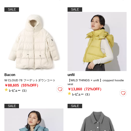
SALE
SALE
Bacon
unfil
W CLOUD 78 フーデットダウンコート
【WILD THINGS × unfil 】cropped hoodie
vest
￥88,605（55%OFF）
￥13,860（72%OFF）
レビュー（1）
レビュー（1）
SALE
SALE