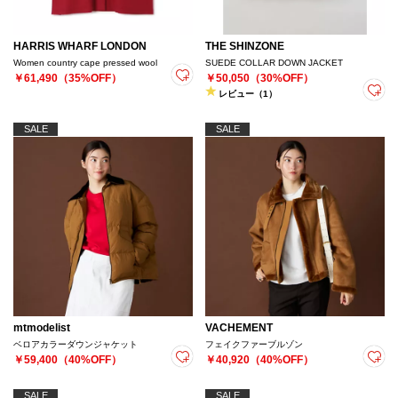
HARRIS WHARF LONDON
THE SHINZONE
Women country cape pressed wool
SUEDE COLLAR DOWN JACKET
￥61,490（35%OFF）
￥50,050（30%OFF）
レビュー（1）
SALE
SALE
mtmodelist
VACHEMENT
ベロアカラーダウンジャケット
フェイクファーブルゾン
￥59,400（40%OFF）
￥40,920（40%OFF）
SALE
SALE