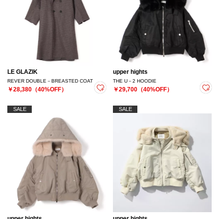
LE GLAZIK
upper hights
REVER DOUBLE－BREASTED COAT
THE U－2 HOODIE
￥28,380（40%OFF）
￥29,700（40%OFF）
SALE
SALE
upper hights
upper hights