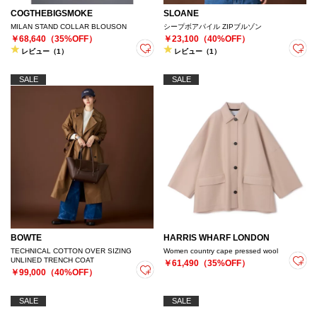
COGTHEBIGSMOKE
SLOANE
MILAN STAND COLLAR BLOUSON
シープボアパイル ZIPブルゾン
￥68,640（35%OFF）
￥23,100（40%OFF）
レビュー（1）
レビュー（1）
SALE
SALE
BOWTE
HARRIS WHARF LONDON
TECHNICAL COTTON OVER SIZING
Women country cape pressed wool
UNLINED TRENCH COAT
￥61,490（35%OFF）
￥99,000（40%OFF）
SALE
SALE