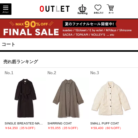
コート
売れ筋ランキング
No.1
No.2
No.3
SINGLE BREASTED MAXI LONG COAT
SHIRRING COAT
SMALL PUFF COAT
￥64,350（35％OFF）
￥55,055（35％OFF）
￥59,400（60％OFF）