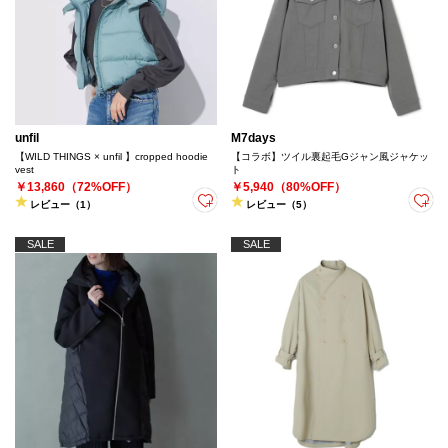
unfil
M7days
【WILD THINGS × unfil 】cropped hoodie
【コラボ】ツイル裏起毛Gジャン風ジャケッ
vest
ト
￥13,860（72%OFF）
￥5,940（80%OFF）
レビュー（1）
レビュー（5）
SALE
SALE