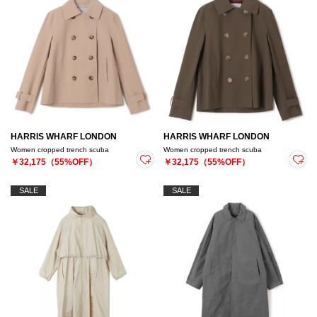
HARRIS WHARF LONDON
HARRIS WHARF LONDON
Women cropped trench scuba
Women cropped trench scuba
￥32,175（55%OFF）
￥32,175（55%OFF）
SALE
SALE