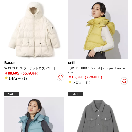
Bacon
unfil
W CLOUD 78 フーデットダウンコート
【WILD THINGS × unfil 】cropped hoodie
vest
￥88,605（55%OFF）
￥13,860（72%OFF）
レビュー（1）
レビュー（1）
SALE
SALE