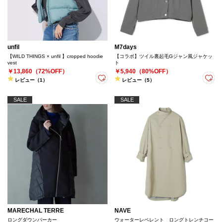
unfil
M7days
【WILD THINGS × unfil 】cropped hoodie
【コラボ】ツイル裏起毛Gジャン風ジャケッ
vest
ト
￥13,860（72%OFF）
￥5,940（80%OFF）
レビュー（1）
レビュー（5）
SALE
SALE
MARECHAL TERRE
NAVE
ロングダウンパーカー
ウォーターレペレント ロングトレンチコー