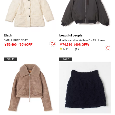
Eleph
beautiful people
SMALL PUFF COAT
double－end fur×taffeta B－15 blouson
￥59,400（60%OFF）
￥74,580（40%OFF）
レビュー（1）
SALE
SALE