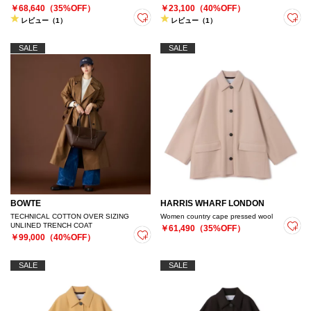
￥68,640（35%OFF）
￥23,100（40%OFF）
レビュー（1）
レビュー（1）
SALE
SALE
BOWTE
HARRIS WHARF LONDON
TECHNICAL COTTON OVER SIZING
Women country cape pressed wool
UNLINED TRENCH COAT
￥61,490（35%OFF）
￥99,000（40%OFF）
SALE
SALE