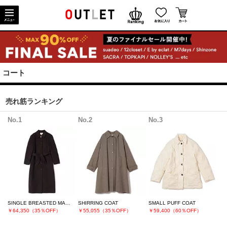
コート
売れ筋ランキング
No.1
No.2
No.3
SINGLE BREASTED MAXI LONG COAT
SHIRRING COAT
SMALL PUFF COAT
￥64,350（35％OFF）
￥55,055（35％OFF）
￥59,400（60％OFF）