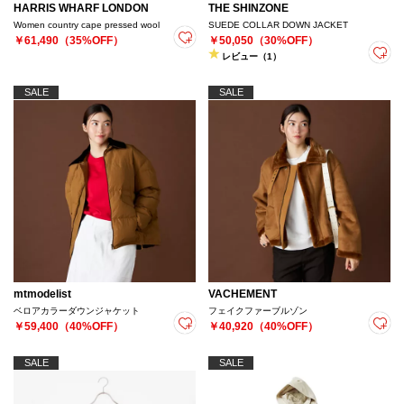
HARRIS WHARF LONDON
THE SHINZONE
Women country cape pressed wool
SUEDE COLLAR DOWN JACKET
￥61,490（35%OFF）
￥50,050（30%OFF）
レビュー（1）
SALE
SALE
mtmodelist
VACHEMENT
ベロアカラーダウンジャケット
フェイクファーブルゾン
￥59,400（40%OFF）
￥40,920（40%OFF）
SALE
SALE