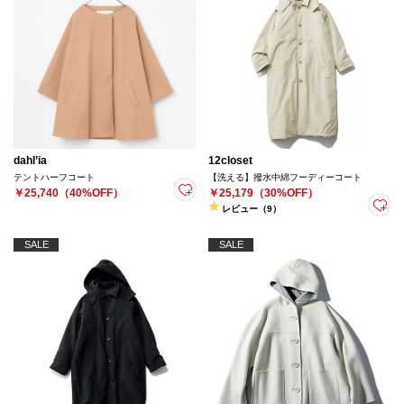
dahl’ia
12closet
テントハーフコート
【洗える】撥水中綿フーディーコート
￥25,740（40%OFF）
￥25,179（30%OFF）
レビュー（9）
SALE
SALE