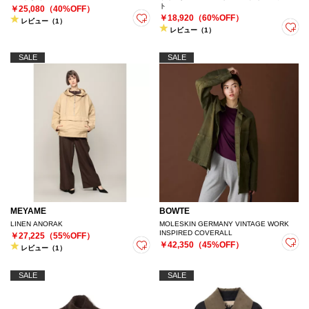
ト
￥25,080（40%OFF）
￥18,920（60%OFF）
レビュー（1）
レビュー（1）
SALE
SALE
MEYAME
BOWTE
LINEN ANORAK
MOLESKIN GERMANY VINTAGE WORK
INSPIRED COVERALL
￥27,225（55%OFF）
￥42,350（45%OFF）
レビュー（1）
SALE
SALE