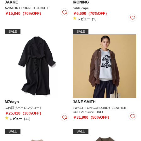
JAKKE
IRONING
AVIATOR CROPPED JACKET
cable cape
￥15,840（70%OFF）
￥6,600（70%OFF）
レビュー（1）
SALE
SALE
M7days
JANE SMITH
ふわ軽リバーロングコート
8W COTTON CORDUROY LEATHER
COLLAR COVERALL
￥25,410（30%OFF）
￥31,900（50%OFF）
レビュー（11）
SALE
SALE