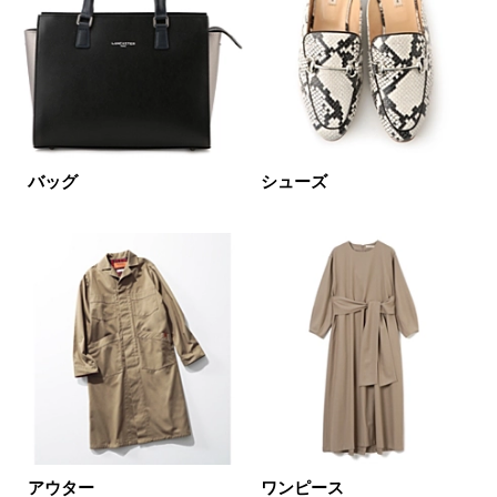
カテゴリ
コート
サイズ
掲載雑誌
バッグ
シューズ
価格
円～
円
表示オプション
すべて
新着
SALE商品
予約品
再入荷
ラスト1
アウター
ワンピース