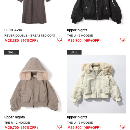
LE GLAZIK
upper hights
REVER DOUBLE－BREASTED COAT
THE U－2 HOODIE
￥28,380（40%OFF）
￥29,700（40%OFF）
SALE
SALE
upper hights
upper hights
THE U－2 HOODIE
THE U－2 HOODIE
￥29,700（40%OFF）
￥29,700（40%OFF）