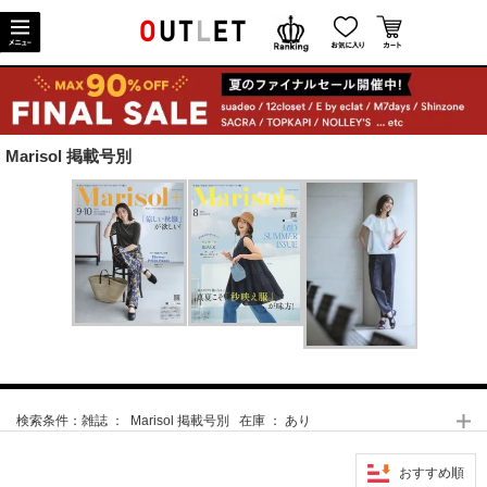
Marisol 掲載号別
検索条件：
雑誌 ： Marisol 掲載号別 在庫 ： あり
おすすめ順