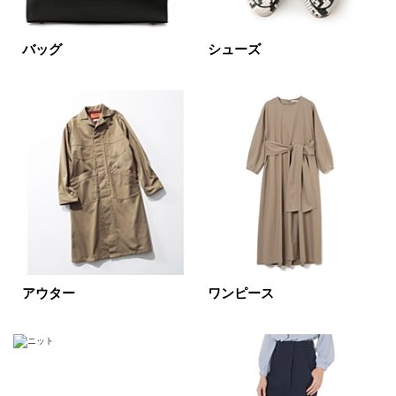
掲載雑誌
Marisol掲載全て
バッグ
シューズ
価格
円～
円
表示オプション
すべて
新着
SALE商品
予約品
再入荷
ラスト1
アウター
ワンピース
在庫あり
カラー