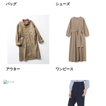
バッグ
シューズ
価格
円～
円
表示オプション
すべて
新着
SALE商品
予約品
再入荷
ラスト1
アウター
ワンピース
在庫あり
カラー