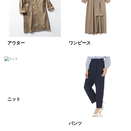
すべて
新着
SALE商品
予約品
再入荷
ラスト1
アウター
ワンピース
在庫あり
カラー
ホワイト
ブラック
グレー
ニット
ベージュ
ブラウン
オレンジ
イエロー
レッド
ピンク
パンツ
パープル
グリーン
ブルー