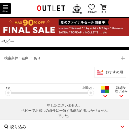
ベビー
検索条件：
在庫 ： あり
おすすめ順
詳細な
￥
0
上限なし
絞り込み
申し訳ございません。
ベビーでお探しの条件に一致する商品が見つかりません
でした。
絞り込み