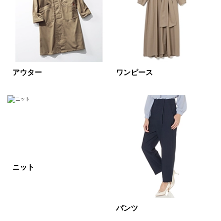
すべて
新着
SALE商品
予約品
再入荷
ラスト1
アウター
ワンピース
在庫あり
カラー
ホワイト
ブラック
グレー
ニット
ベージュ
ブラウン
オレンジ
イエロー
レッド
ピンク
パンツ
パープル
グリーン
ブルー