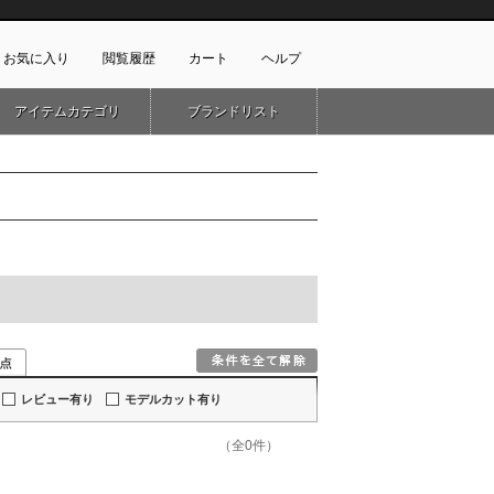
お気に入り
閲覧履歴
カート
ヘルプ
アイテムカテゴリ
ブランドリスト
ショッピングガイド
ートに商品がありません
配送・送料について
お支払い方法について
キャンセルについて
返品・交換について
会員特典のご案内
初めてのお客様
よくあるご質問
お問合せ
新規会員登録
レビュー有り
モデルカット有り
（全0件）