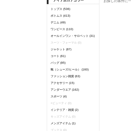
お探しの条件に
トップス
(536)
ボトムス
(413)
デニム
(49)
ワンピース
(110)
オールインワン・サロペット
(31)
スーツ・フォーマル
(0)
ジャケット
(87)
コート
(61)
バッグ
(95)
靴（シューズ/ヒール）
(160)
ファッション雑貨
(63)
アクセサリー
(15)
アンダーウエア
(162)
スポーツ
(4)
×
ビューティ
(0)
インテリア・雑貨
(2)
キッズアイテム
(0)
メンズアイテム
(1)
ブックス
(0)