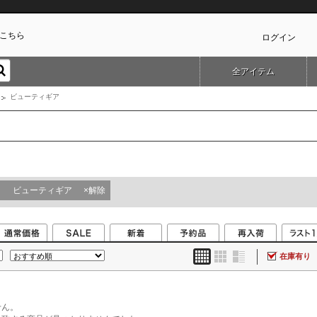
こちら
ログイン
全アイテム
カ
ビューティギア
ビューティギア
×解除
在庫有り
せん。