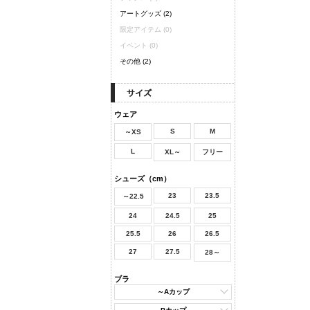
アートグッズ
(2)
限定アイテム
(0)
イベント
(0)
その他
(2)
ウェア
S
M
～XS
L
XL～
フリー
シューズ（cm）
23
23.5
～22.5
24
24.5
25
25.5
26
26.5
27
27.5
28～
ブラ
～Aカップ