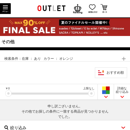
その他
検索条件：
在庫 ： あり カラー ： オレンジ
おすすめ順
詳細な
￥
0
上限なし
絞り込み
申し訳ございません。
その他でお探しの条件に一致する商品が見つかりません
でした。
絞り込み