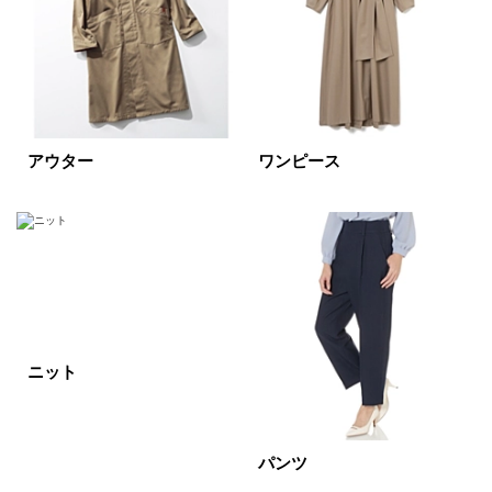
すべて
新着
SALE商品
予約品
再入荷
ラスト1
アウター
ワンピース
在庫あり
カラー
ホワイト
ブラック
グレー
ニット
ベージュ
ブラウン
オレンジ
イエロー
レッド
ピンク
パンツ
パープル
グリーン
ブルー