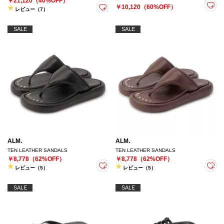
￥21,120（40%OFF）
￥10,120（60%OFF）
レビュー（7）
SALE
SALE
ALM.
ALM.
TEN LEATHER SANDALS
TEN LEATHER SANDALS
￥8,778（62%OFF）
￥8,778（62%OFF）
レビュー（5）
レビュー（5）
SALE
SALE