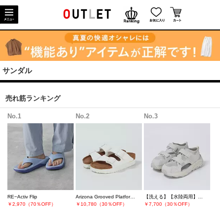
サンダル
売れ筋ランキング
No.1
No.2
No.3
RE−Activ Flip
Arizona Grooved Platform BF VEG【Papillio by BIRKENSTOCK】
【洗える】【水陸両用】【耐摩耗】EASTEND PORT
￥2,970（70％OFF）
￥10,780（30％OFF）
￥7,700（30％OFF）