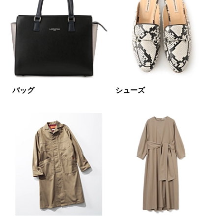
ブランド
カテゴリ
サンダル全て
サイズ
掲載雑誌
バッグ
シューズ
価格
円～
円
表示オプション
すべて
新着
SALE商品
予約品
再入荷
ラスト1