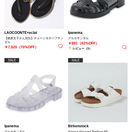
LAOCOONTE×eclat
Ipanema
【徳原文子さん別注】チェーンモチーフサン
グルカサンダル
ダル
￥891（82%OFF）
￥7,920（70%OFF）
レビュー（3）
SALE
SALE
Ipanema
Birkenstock
グルカサンダル
Arizona Grooved Platform BF