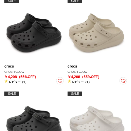
SALE
SALE
crocs
crocs
CRUSH CLOG
CRUSH CLOG
￥4,208（55%OFF）
￥4,208（55%OFF）
レビュー（1）
レビュー（1）
SALE
SALE