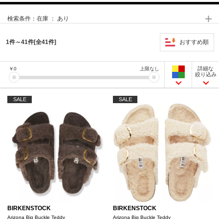
検索条件：
在庫 ： あり
おすすめ順
1件～41件[全41件]
詳細な
￥
0
上限なし
絞り込み
SALE
SALE
BIRKENSTOCK
BIRKENSTOCK
Arizona Big Buckle Teddy
Arizona Big Buckle Teddy