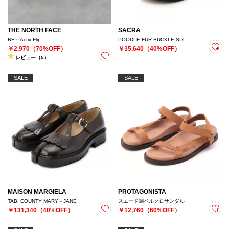
THE NORTH FACE
SACRA
RE－Activ Flip
POODLE FUR BUCKLE SDL
￥2,970（70%OFF）
￥35,640（40%OFF）
レビュー（5）
SALE
SALE
MAISON MARGIELA
PROTAGONISTA
TABI COUNTY MARY－JANE
スエード調ベルクロサンダル
￥131,340（40%OFF）
￥12,760（60%OFF）