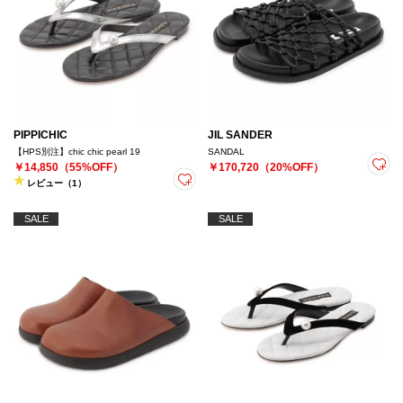
PIPPICHIC
JIL SANDER
【HPS別注】chic chic pearl 19
SANDAL
￥14,850（55%OFF）
￥170,720（20%OFF）
レビュー（1）
SALE
SALE