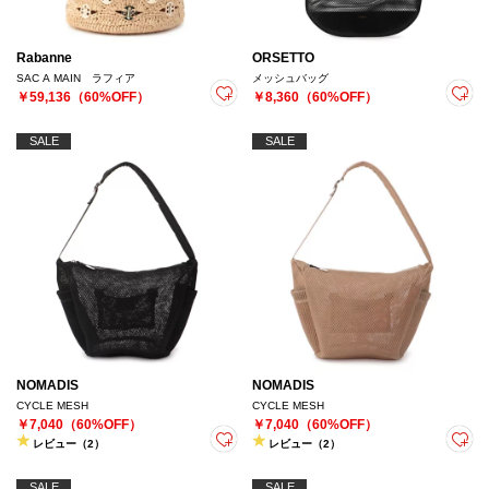
Rabanne
ORSETTO
SAC A MAIN ラフィア
メッシュバッグ
￥59,136（60%OFF）
￥8,360（60%OFF）
SALE
SALE
NOMADIS
NOMADIS
CYCLE MESH
CYCLE MESH
￥7,040（60%OFF）
￥7,040（60%OFF）
レビュー（2）
レビュー（2）
SALE
SALE