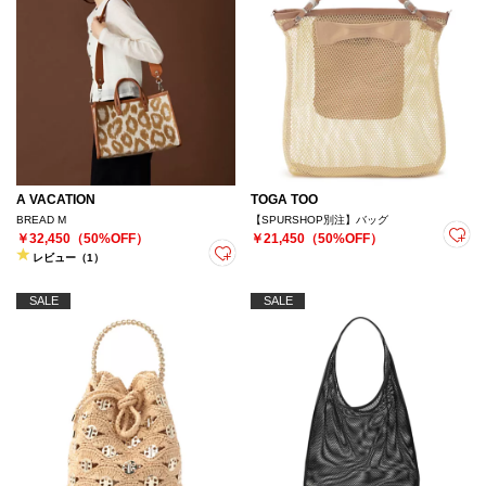
A VACATION
TOGA TOO
BREAD M
【SPURSHOP別注】バッグ
￥32,450（50%OFF）
￥21,450（50%OFF）
レビュー（1）
SALE
SALE