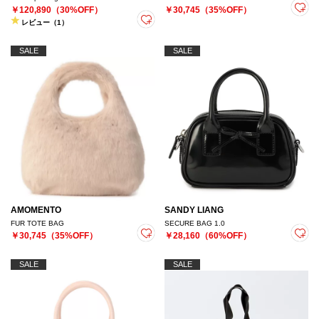
￥120,890（30%OFF）
￥30,745（35%OFF）
レビュー（1）
SALE
SALE
AMOMENTO
SANDY LIANG
FUR TOTE BAG
SECURE BAG 1.0
￥30,745（35%OFF）
￥28,160（60%OFF）
SALE
SALE