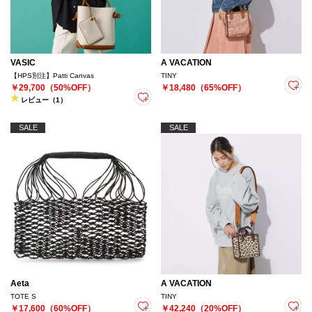
VASIC
A VACATION
【HPS別注】Patti Canvas
TINY
￥29,700（50%OFF）
￥18,480（65%OFF）
レビュー（1）
SALE
SALE
Aeta
A VACATION
TOTE S
TINY
￥17,600（60%OFF）
￥42,240（20%OFF）