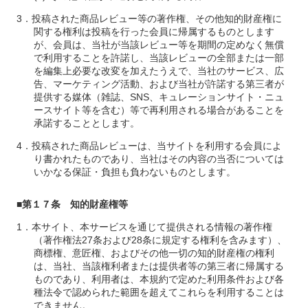
投稿された商品レビュー等の著作権、その他知的財産権に
関する権利は投稿を行った会員に帰属するものとします
が、会員は、当社が当該レビュー等を期間の定めなく無償
で利用することを許諾し、当該レビューの全部または一部
を編集上必要な改変を加えたうえで、当社のサービス、広
告、マーケティング活動、および当社が許諾する第三者が
提供する媒体（雑誌、SNS、キュレーションサイト・ニュ
ースサイト等を含む）等で再利用される場合があることを
承諾することとします。
投稿された商品レビューは、当サイトを利用する会員によ
り書かれたものであり、当社はその内容の当否については
いかなる保証・負担も負わないものとします。
■第１７条 知的財産権等
本サイト、本サービスを通じて提供される情報の著作権
（著作権法27条および28条に規定する権利を含みます）、
商標権、意匠権、およびその他一切の知的財産権の権利
は、当社、当該権利者または提供者等の第三者に帰属する
ものであり、利用者は、本規約で定めた利用条件および各
種法令で認められた範囲を超えてこれらを利用することは
できません。