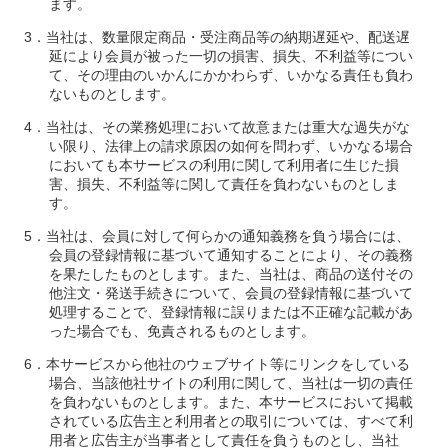
ます。
当社は、数量限定商品・受注商品等の納期遅延や、配送遅
延により会員が被った一切の損害、損失、不利益等につい
て、その理由のいかんにかかわらず、いかなる責任も負わ
ないものとします。
当社は、その業務処理において故意または重大な過失がな
い限り、法律上の請求原因の如何を問わず、いかなる場合
においても本サービスの利用に関して利用者に生じた損
害、損失、不利益等に関して責任を負わないものとしま
す。
当社は、会員に対して何らかの通知義務を負う場合には、
会員の登録情報に基づいて通知することにより、その義務
を果たしたものとします。また、当社は、商品の送付その
他注文・発送手続きについて、会員の登録情報に基づいて
処理することで、登録情報に誤りまたは不正確な記載があ
った場合でも、免責されるものとします。
本サービスから他社のウェブサイト等にリンクをしている
場合、当該他社サイトの利用に関して、当社は一切の責任
を負わないものとします。また、本サービスにおいて掲載
されている広告主と利用者との取引については、すべて利
用者と広告主が当事者として責任を負うものとし、当社