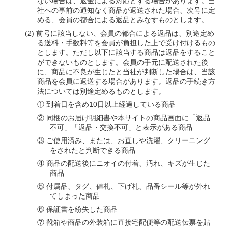
ない場合は、返金による対応とする場合があります。当
社への事前の通知なく商品が返送された場合、次号に定
める、会員の都合による返品とみなすものとします。
前号に該当しない、会員の都合による返品は、別途定め
る送料・手数料等を会員が負担した上で受け付けるもの
とします。ただし以下に該当する商品は返品をすること
ができないものとします。会員の手元に配送された後
に、商品に不良が生じたと当社が判断した場合は、当該
商品を会員に返送する場合があります。返品の手続き方
法については別途定めるものとします。
① 到着日を含め10日以上経過している商品
② 同梱のお届け明細書や本サイトの商品画面に「返品
不可」「返品・交換不可」と表示がある商品
③ ご使用済み、または、お直しや洗濯、クリーニング
をされたと判断できる商品
④ 商品の配送後にニオイの付着、汚れ、キズが生じた
商品
⑤ 付属品、タグ、値札、下げ札、品番シール等が外れ
てしまった商品
⑥ 保証書を紛失した商品
⑦ 靴箱や商品の外装箱に直接宅配便等の配送伝票を貼