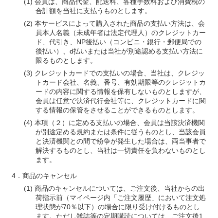
会員は、商品代金、配送料、各種手数料および消費税の
合計額を当社に支払うものとします。
本サービスによって購入された商品の支払い方法は、会
員本人名義（未成年者は法定代理人）のクレジットカー
ド、代引き、NP後払い（コンビニ・銀行・郵便局での
後払い）、d払いまたは当社が別途認める支払い方法に
限るものとします。
クレジットカードでの支払いの場合、当社は、クレジッ
トカード会社、名義、番号、有効期限等のクレジットカ
ードの内容に関する情報を保有しないものとしますが、
会員は任意で決済代行会社等に、クレジットカードに関
する情報の保管をさせることができるものとします。
本項（２）に定める支払いの場合、会員は当該決済機関
が別途定める規約または条件に従うものとし、当該会員
と決済機関との間で紛争が発生した場合は、両当事者で
解決するものとし、当社は一切責任を負わないものとし
ます。
商品のキャンセル
商品のキャンセルについては、ご注文後、当社からの出
荷指示前（マイページ内「ご注文履歴」において注文処
理状態が70％以下）の場合に限り受け付けるものとし
ます。ただし雑誌等の定期購読については、ご注文後1