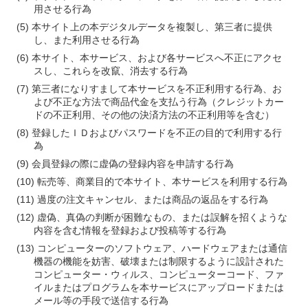
用させる行為
本サイト上の本デジタルデータを複製し、第三者に提供
し、また利用させる行為
本サイト、本サービス、および各サービスへ不正にアクセ
スし、これらを改竄、消去する行為
第三者になりすまして本サービスを不正利用する行為、お
よび不正な方法で商品代金を支払う行為（クレジットカー
ドの不正利用、その他の決済方法の不正利用等を含む）
登録したＩＤおよびパスワードを不正の目的で利用する行
為
会員登録の際に虚偽の登録内容を申請する行為
転売等、商業目的で本サイト、本サービスを利用する行為
過度の注文キャンセル、または商品の返品をする行為
虚偽、真偽の判断が困難なもの、または誤解を招くような
内容を含む情報を登録および投稿等する行為
コンピューターのソフトウェア、ハードウェアまたは通信
機器の機能を妨害、破壊または制限するように設計された
コンピューター・ウィルス、コンピューターコード、ファ
イルまたはプログラムを本サービスにアップロードまたは
メール等の手段で送信する行為