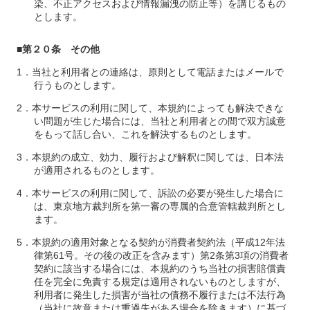
染、不正アクセスおよび情報漏洩の防止等）を講じるもの
とします。
■第２０条 その他
当社と利用者との連絡は、原則として電話またはメールで
行うものとします。
本サービスの利用に関して、本規約によっても解決できな
い問題が生じた場合には、当社と利用者との間で双方誠意
をもって話し合い、これを解決するものとします。
本規約の成立、効力、履行および解釈に関しては、日本法
が適用されるものとします。
本サービスの利用に関して、訴訟の必要が発生した場合に
は、東京地方裁判所を第一審の専属的合意管轄裁判所とし
ます。
本規約の適用対象となる契約が消費者契約法（平成12年法
律第61号。その後の改正を含みます）第2条第3項の消費者
契約に該当する場合には、本規約のうち当社の損害賠償責
任を完全に免責する規定は適用されないものとしますが、
利用者に発生した損害が当社の債務不履行または不法行為
（当社に故意または重過失がある場合を除きます）に基づ