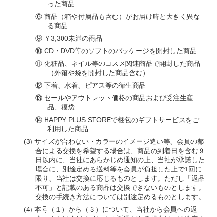
った商品
⑧ 商品（箱や付属品も含む）がお届け時と大きく異な
る商品
⑨ ￥3,300未満の商品
⑩ CD・DVD等のソフトのパッケージを開封した商品
⑪ 化粧品、ネイル等のコスメ関連商品で開封した商品
（外箱や袋を開封した商品含む）
⑫ 下着、水着、ピアス等の衛生商品
⑬ セールやアウトレット価格の商品および受注生産
品、福袋
⑭ HAPPY PLUS STOREで梱包のギフトサービスをご
利用した商品
サイズが合わない・カラーのイメージ違い等、会員の都
合による交換を希望する場合は、商品の到着日を含む９
日以内に、当社にあらかじめ通知の上、当社が承諾した
場合に、別途定める送料等を会員が負担した上で1回に
限り、当社は交換に応じるものとします。ただし「返品
不可」と記載のある商品は交換できないものとします。
交換の手続き方法については別途定めるものとします。
本号（１）から（３）について、当社から会員への返