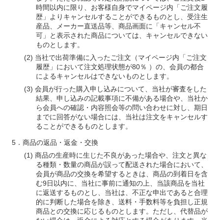
時間以内に限り、お客様自身でマイページ内「ご注文履
歴」よりキャンセルすることができるものとし、受注生
産品、メーカー直送品等、商品画面に「キャンセル不
可」と表示された商品については、キャンセルできない
ものとします。
当社で出荷準備に入ったご注文（マイページ内「ご注文
履歴」において注文処理状態が80％ ）の、会員の都合
によるキャンセルはできないものとします。
会員が行った購入申し込みについて、当社が審査をした
結果、申し込みの記載事項に不備がある場合や、当社か
ら会員への確認・内容照会等の問い合わせに対し、期日
までに回答がない場合には、当社は注文をキャンセルす
ることができるものとします。
商品の返品・返金・交換
商品の生産時に生じた不良があった場合や、注文と異な
る種類・数量の商品が誤って配送された場合において、
会員が商品の交換を希望するときは、商品の到着日を含
む9日以内に、当社に事前に通知の上、当該商品を当社
に返送するものとし、当社は、不正な申出であると合理
的に判断した場合を除き、送料・手数料等を負担し正規
商品との交換に応じるものとします。ただし、代替品が