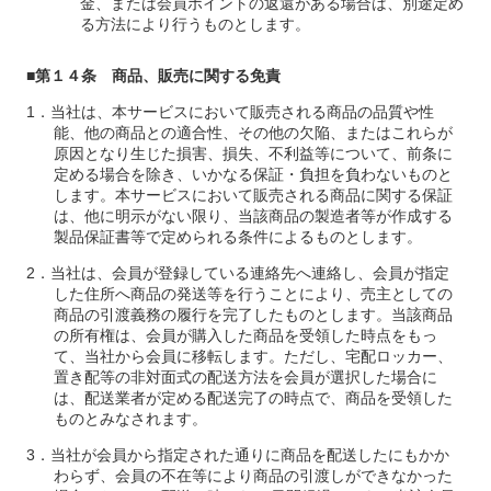
金、または会員ポイントの返還がある場合は、別途定め
る方法により行うものとします。
■第１４条 商品、販売に関する免責
当社は、本サービスにおいて販売される商品の品質や性
能、他の商品との適合性、その他の欠陥、またはこれらが
原因となり生じた損害、損失、不利益等について、前条に
定める場合を除き、いかなる保証・負担を負わないものと
します。本サービスにおいて販売される商品に関する保証
は、他に明示がない限り、当該商品の製造者等が作成する
製品保証書等で定められる条件によるものとします。
当社は、会員が登録している連絡先へ連絡し、会員が指定
した住所へ商品の発送等を行うことにより、売主としての
商品の引渡義務の履行を完了したものとします。当該商品
の所有権は、会員が購入した商品を受領した時点をもっ
て、当社から会員に移転します。ただし、宅配ロッカー、
置き配等の非対面式の配送方法を会員が選択した場合に
は、配送業者が定める配送完了の時点で、商品を受領した
ものとみなされます。
当社が会員から指定された通りに商品を配送したにもかか
わらず、会員の不在等により商品の引渡しができなかった