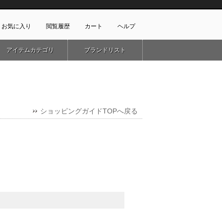
お気に入り
閲覧履歴
カート
ヘルプ
アイテムカテゴリ
ブランドリスト
ショッピングガイド
ートに商品がありません
配送・送料について
お支払い方法について
キャンセルについて
返品・交換について
ショッピングガイドTOPへ戻る
会員特典のご案内
初めてのお客様
よくあるご質問
お問合せ
新規会員登録