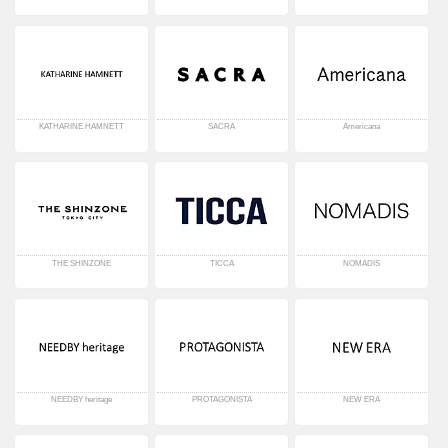
KATHARINE HAMNETT
SACRA
Americana
THE SHINZONE
TICCA
NOMADIS
NEEDBY heritage
PROTAGONISTA
NEW ERA