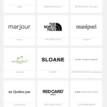
suadeo
BRADELIS New york
BRADELIS New York peace
marjour
THE NORTH FACE
manipuri
enchanted
SLOANE
JOURNEE EN ROSE×ne Quittez pas
ne Quittez pas
RED CARD TOKYO
COGTHEBIGSMOKE