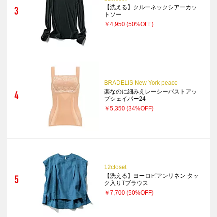
【洗える】クルーネックシアーカッ
トソー
￥4,950
(50%OFF)
BRADELIS New York peace
楽なのに細みえレーシーバストアッ
プシェイパー24
￥5,350
(34%OFF)
12closet
【洗える】ヨーロピアンリネン タッ
ク入りTブラウス
￥7,700
(50%OFF)