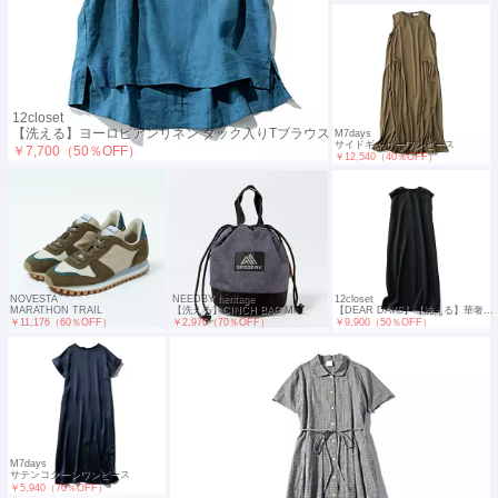
12closet
【洗える】ヨーロピアンリネン タック入りTブラウス
M7days
サイドギャザーワンピース
￥7,700（50％OFF）
￥12,540（40％OFF）
NOVESTA
NEEDBY heritage
12closet
MARATHON TRAIL
【洗える】CINCH BAG M
【DEAR DAYS】【洗える】華奢見えフレンチスリーブコクーンワンピース
￥11,176（60％OFF）
￥2,970（70％OFF）
￥9,900（50％OFF）
M7days
サテンコクーンワンピース
￥5,940（70％OFF）