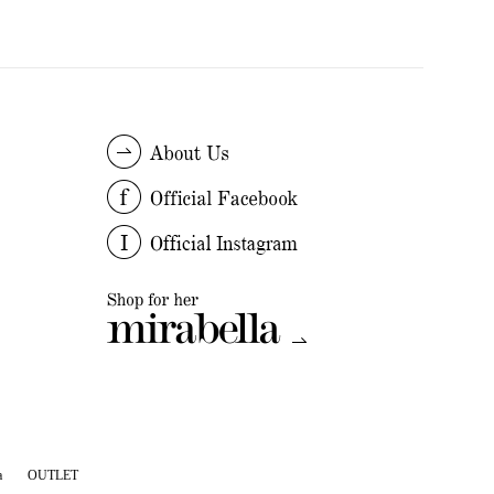
a
OUTLET