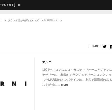
 80% OFF］ ≫
ム）
ブランド名から探す(メンズ)
MARNI(マルニ)
t
マルニ
1994年、コンスエロ・カスティリオーニとジャン
セサリーの、象徴的でラグジュアリーなコレクション
したMARNIのメンズラインは、上品で清潔感のあ
ルを絶妙に…
more