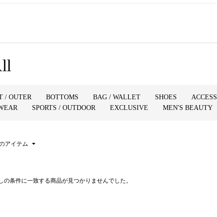
ll
T / OUTER
BOTTOMS
BAG / WALLET
SHOES
ACCES
MWEAR
SPORTS / OUTDOOR
EXCLUSIVE
MEN'S BEAUTY
のアイテム
SIZE(CLOTHING)
SIZE(SHOES)
探しの条件に一致する商品が見つかりませんでした。
～XS
～22.5
を含む
S
23
を除く
M
23.5