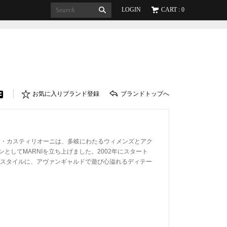
LOGIN
CART : 0
お気に入りブランド登録
ブランドトップへ
witter
Facebook
ニ・カスティリオーニは、多岐にわたるウィメンズとアク
としてMARNIを立ち上げました。2002年にスタート
るスタイルに、アヴァンギャルドで遊び心溢れるディテー