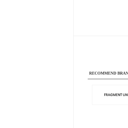
販売タイプ
SALE
予約品
再入荷
ラスト1点
RECOMMEND BRA