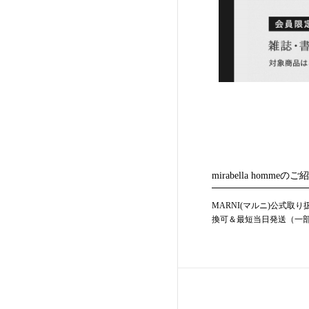
mirabella hommeのご
MARNI(マルニ)公式取
換可＆最短当日発送（一