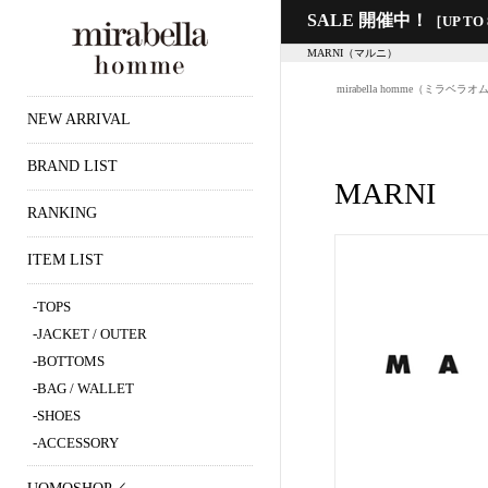
SALE 開催中！
［UP TO
MARNI（マルニ）
mirabella homme（ミラベラオ
NEW ARRIVAL
BRAND LIST
MARNI
RANKING
ITEM LIST
TOPS
JACKET / OUTER
BOTTOMS
BAG / WALLET
SHOES
ACCESSORY