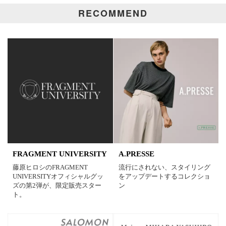
RECOMMEND
価格
円～
円
表示オプション
全て
通常商品
SALE商品
予約品
再入荷
新着
FRAGMENT UNIVERSITY
A.PRESSE
ラスト1
受注生産
藤原ヒロシのFRAGMENT
流行にされない、スタイリング
UNIVERSITYオフィシャルグッ
をアップデートするコレクショ
ズの第2弾が、限定販売スター
ン
在庫あり
ト。