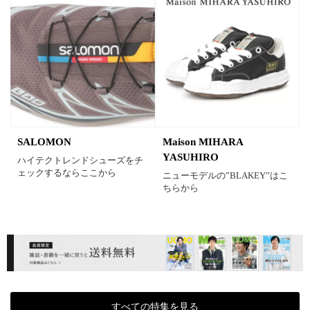
カラー
ホワイト
ブラック
グレー
ベージュ
ブラウン
オレンジ
イエロー
レッド
ピンク
パープル
グリーン
ブルー
SALOMON
Maison MIHARA
YASUHIRO
ハイテクトレンドシューズをチ
ェックするならここから
ゴールド
シルバー
マルチ
ニューモデルの”BLAKEY”はこ
ちらから
すべての特集を見る