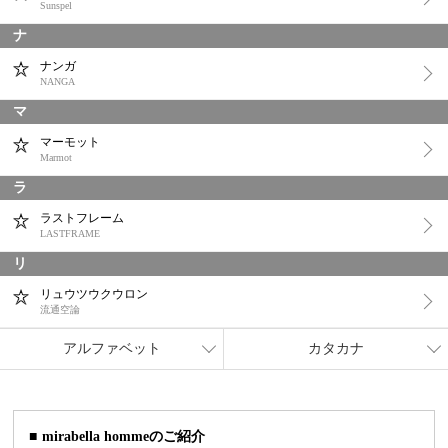
Sunspel
ナ
ナンガ
NANGA
マ
マーモット
Marmot
ラ
ラストフレーム
LASTFRAME
リ
リュウツウクウロン
流通空論
アルファベット
カタカナ
mirabella hommeのご紹介