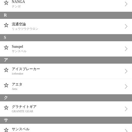
NANGA
ナンガ
R
流通空論
リュウツウクウロン
S
Sunspel
サンスペル
ア
アイスブレーカー
icebreaker
アエタ
Aeta
ク
グラナイトギア
GRANITE GEAR
サ
サンスペル