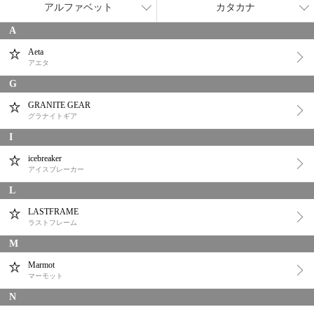
アルファベット
カタカナ
A
Aeta
アエタ
G
GRANITE GEAR
グラナイトギア
I
icebreaker
アイスブレーカー
L
LASTFRAME
ラストフレーム
M
Marmot
マーモット
N