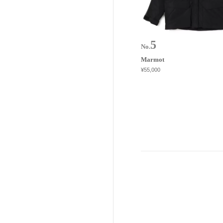
No.
Marmot
¥55,000