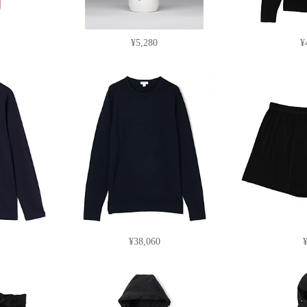
¥5,280
¥
¥38,060