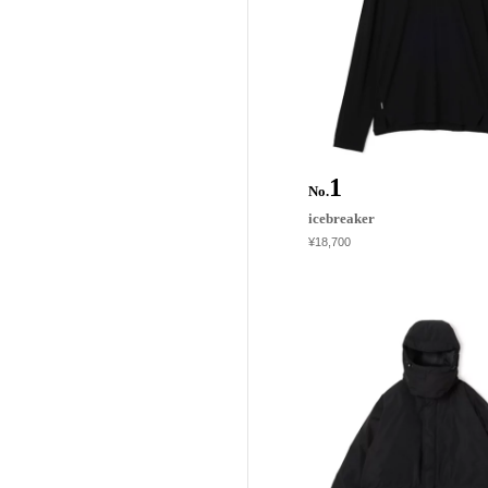
No.
icebreaker
¥18,700