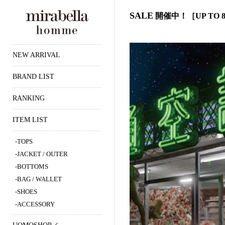
SALE
開催中！［UP TO 8
NEW ARRIVAL
BRAND LIST
RANKING
ITEM LIST
TOPS
JACKET / OUTER
BOTTOMS
BAG / WALLET
SHOES
ACCESSORY