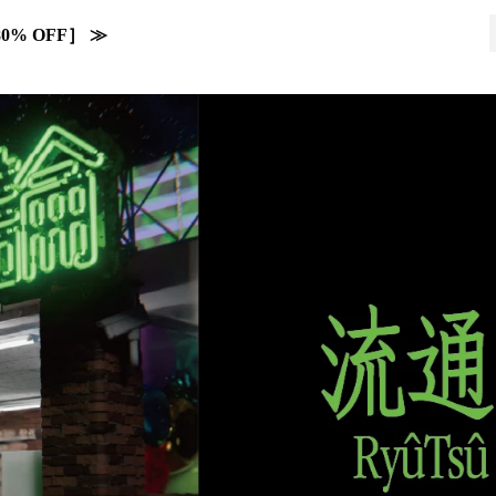
0% OFF］ ≫