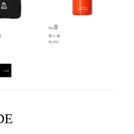
No.
R
Ｄｒ.K
¥9,350
DE