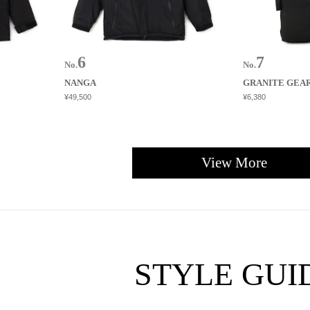
No.
No.
NANGA
GRANITE GEA
¥49,500
¥6,380
View More
STYLE GUI