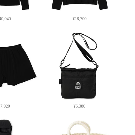
40,040
¥18,700
¥7,920
¥6,380