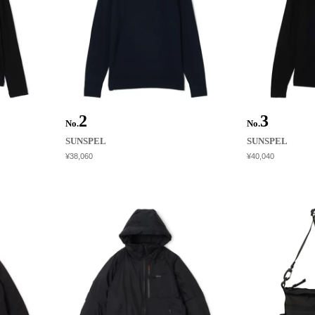
No.
No.
SUNSPEL
SUNSPEL
¥38,060
¥40,040