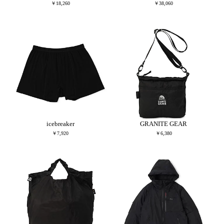
￥18,260
￥38,060
icebreaker
GRANITE GEAR
￥7,920
￥6,380