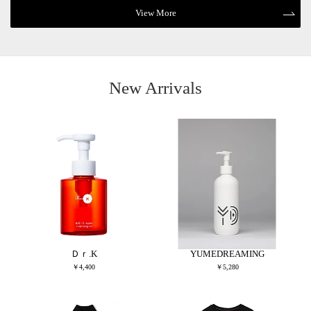
View More
New Arrivals
Ｄｒ.K
YUMEDREAMING
￥4,400
￥5,280