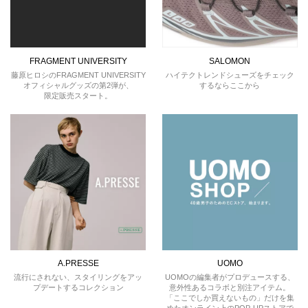
FRAGMENT UNIVERSITY
SALOMON
藤原ヒロシのFRAGMENT UNIVERSITY
ハイテクトレンドシューズをチェック
オフィシャルグッズの第2弾が、
するならここから
限定販売スタート。
A.PRESSE
UOMO
流行にされない、スタイリングをアッ
UOMOの編集者がプロデュースする、
プデートするコレクション
意外性あるコラボと別注アイテム。
「ここでしか買えないもの」だけを集