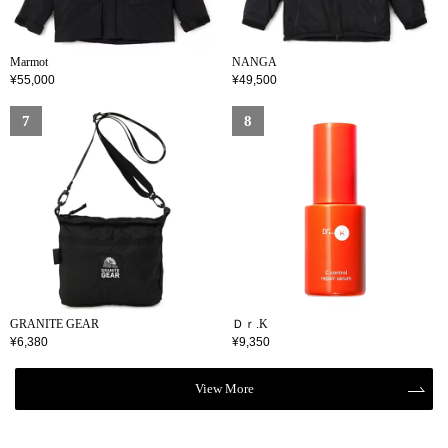
Marmot
NANGA
¥55,000
¥49,500
GRANITE GEAR
Ｄｒ.K
¥6,380
¥9,350
View More