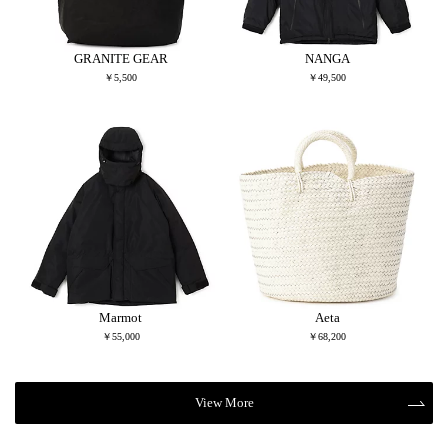
GRANITE GEAR
NANGA
￥5,500
￥49,500
Marmot
Aeta
￥55,000
￥68,200
View More