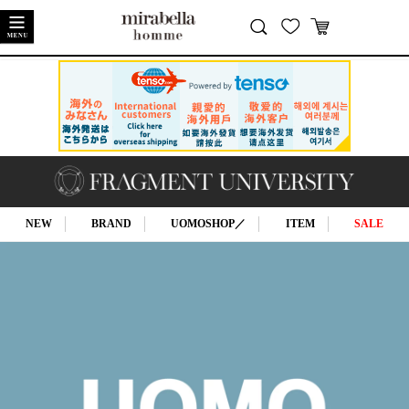
閉じる
NEW
BRAND
UOMOSHOP／
ITEM
SALE