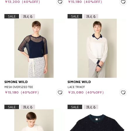
￥13,200（40%OFF）
￥15,180（40%OFF）
SALE
洗える
SALE
洗える
SIMONE WILD
SIMONE WILD
MESH OVERSZED TEE
LACE TRIKOT
￥15,180（40%OFF）
￥25,080（40%OFF）
SALE
洗える
SALE
洗える