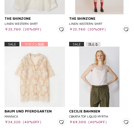
THE SHINZONE
THE SHINZONE
LINEN WESTERN SHIRT
LINEN WESTERN SHIRT
￥23,760（20%OFF）
￥23,760（20%OFF）
SALE
マガジン掲載
SALE
洗える
BAUM UND PFERDGARTEN
CECILIE BAHNSEN
MANNICA
CBKATIA TOP LIQUID MYRTIA
￥34,320（40%OFF）
￥69,300（40%OFF）