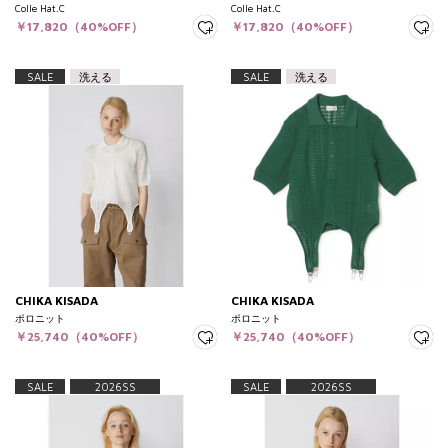
Colle Hat.C
Colle Hat.C
￥17,820（40%OFF）
￥17,820（40%OFF）
SALE
洗える
SALE
洗える
CHIKA KISADA
CHIKA KISADA
ポロニット
ポロニット
￥25,740（40%OFF）
￥25,740（40%OFF）
SALE
2026SS
SALE
2026SS