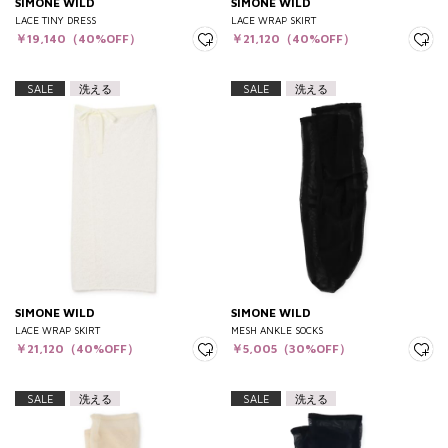
SIMONE WILD
SIMONE WILD
LACE TINY DRESS
LACE WRAP SKIRT
￥19,140（40%OFF）
￥21,120（40%OFF）
SALE
洗える
SALE
洗える
SIMONE WILD
SIMONE WILD
LACE WRAP SKIRT
MESH ANKLE SOCKS
￥21,120（40%OFF）
￥5,005（30%OFF）
SALE
洗える
SALE
洗える