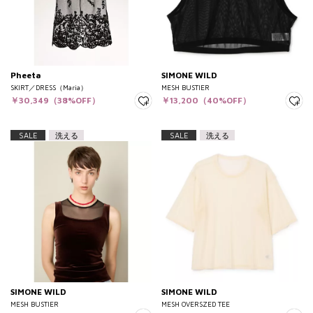
Pheeta
SIMONE WILD
SKIRT／DRESS（Maria）
MESH BUSTIER
￥30,349（38%OFF）
￥13,200（40%OFF）
SALE
洗える
SALE
洗える
SIMONE WILD
SIMONE WILD
MESH BUSTIER
MESH OVERSZED TEE