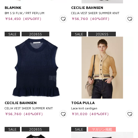
BLAMINK
CECILIE BAHNSEN
BM S SI FLW／PRT PEPLUM
CELIA VEST SHEER SUMMER KNIT
￥54,450（45%OFF）
￥56,760（40%OFF）
SALE
2026SS
SALE
2026SS
CECILIE BAHNSEN
TOGA PULLA
CELIA VEST SHEER SUMMER KNIT
Lace knit cardigan
￥56,760（40%OFF）
￥31,020（40%OFF）
SALE
2026SS
SALE
マガジン掲載