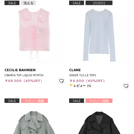
SALE
洗える
SALE
2026SS
CECILIE BAHNSEN
CLANE
CBKATIA TOP LIQUID MYRTIA
SHEER TULLE TOPS
￥69,300（40%OFF）
￥6,600（40%OFF）
レビュー（1）
SALE
マガジン掲載
SALE
マガジン掲載