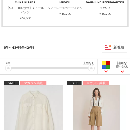
CHIKA KISADA
MUVEIL
BAUM UND PFERDGARTEN
【SPURSHOP別注】チュール
シアーレースカーディガン
SEVARA
バッグ
￥46,200
￥46,200
￥52,800
1件～42件[全42件]
新着順
詳細な
￥
0
上限なし
絞り込み
SALE
マガジン掲載
SALE
マガジン掲載