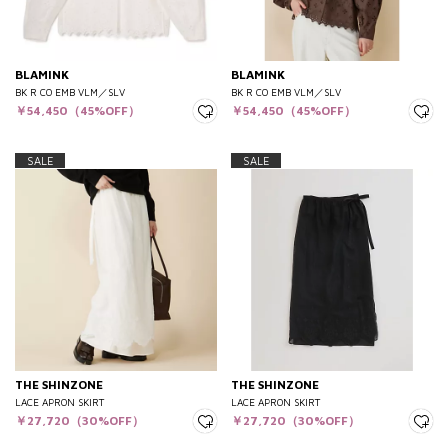
BLAMINK
BLAMINK
BK R CO EMB VLM／SLV
BK R CO EMB VLM／SLV
￥54,450（45%OFF）
￥54,450（45%OFF）
SALE
SALE
THE SHINZONE
THE SHINZONE
LACE APRON SKIRT
LACE APRON SKIRT
￥27,720（30%OFF）
￥27,720（30%OFF）