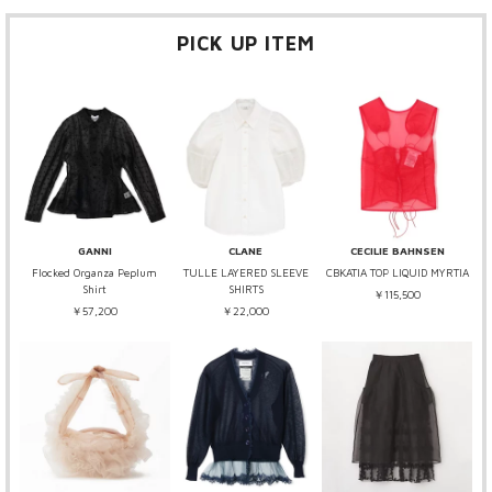
PICK UP ITEM
GANNI
CLANE
CECILIE BAHNSEN
Flocked Organza Peplum
TULLE LAYERED SLEEVE
CBKATIA TOP LIQUID MYRTIA
Shirt
SHIRTS
￥115,500
￥57,200
￥22,000