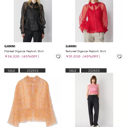
GANNI
GANNI
Flocked Organza Peplum Shirt
Textured Organza Peplum Shirt
￥34,320（40%OFF）
￥31,020（40%OFF）
SALE
2026SS
SALE
2026SS