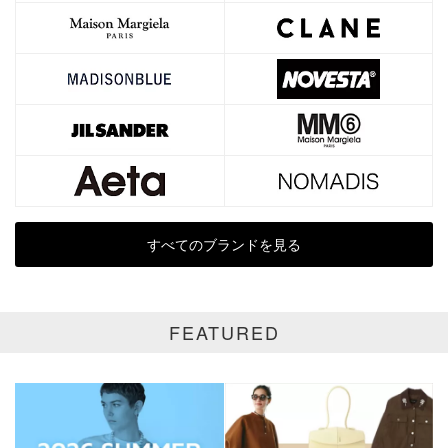
ブランド
カテゴリ
サイズ
価格
円～
円
すべてのブランドを見る
表示オプション
全て
通常商品
FEATURED
SALE商品
予約品
再入荷
新着
ラスト1
受注生産