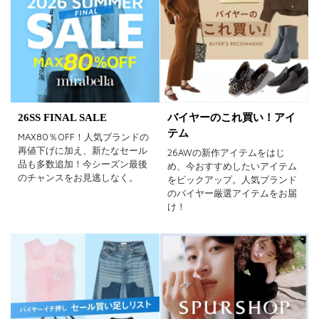
在庫あり
カラー
26SS FINAL SALE
バイヤーのこれ買い！アイ
ホワイト
ブラック
グレー
テム
MAX80％OFF！人気ブランドの
再値下げに加え、新たなセール
26AWの新作アイテムをはじ
ベージュ
ブラウン
オレンジ
品も多数追加！今シーズン最後
め、今おすすめしたいアイテム
のチャンスをお見逃しなく。
をピックアップ。人気ブランド
イエロー
レッド
ピンク
のバイヤー厳選アイテムをお届
け！
パープル
グリーン
ブルー
ゴールド
シルバー
マルチ