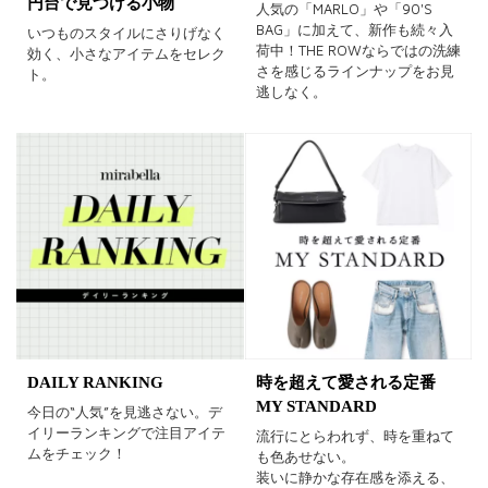
円台で見つける小物
人気の「MARLO」や「90'S
BAG」に加えて、新作も続々入
いつものスタイルにさりげなく
荷中！THE ROWならではの洗練
効く、小さなアイテムをセレク
さを感じるラインナップをお見
ト。
逃しなく。
DAILY RANKING
時を超えて愛される定番
MY STANDARD
今日の“人気”を見逃さない。デ
イリーランキングで注目アイテ
流行にとらわれず、時を重ねて
ムをチェック！
も色あせない。
装いに静かな存在感を添える、