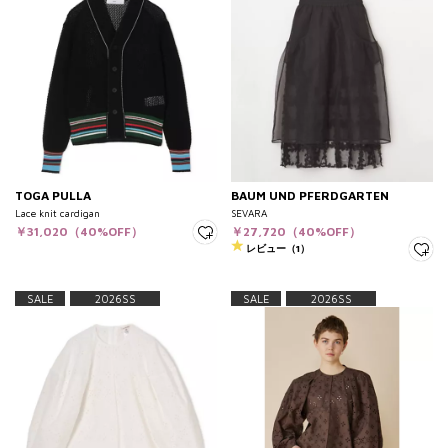
TOGA PULLA
BAUM UND PFERDGARTEN
Lace knit cardigan
SEVARA
￥31,020（40%OFF）
￥27,720（40%OFF）
レビュー（1）
SALE
2026SS
SALE
2026SS