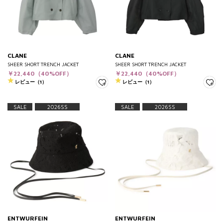
CLANE
CLANE
SHEER SHORT TRENCH JACKET
SHEER SHORT TRENCH JACKET
￥22,440（40%OFF）
￥22,440（40%OFF）
レビュー（1）
レビュー（1）
SALE
2026SS
SALE
2026SS
ENTWURFEIN
ENTWURFEIN