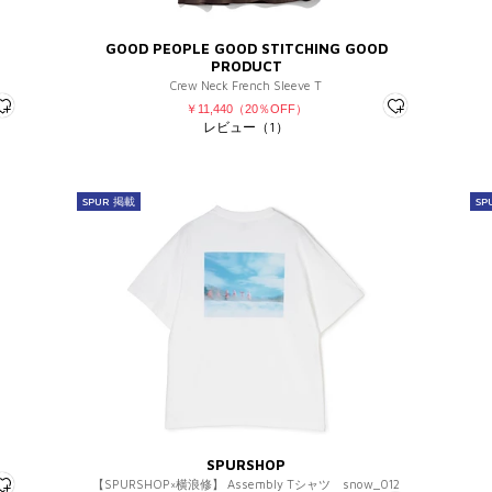
GOOD PEOPLE GOOD STITCHING GOOD
PRODUCT
Crew Neck French Sleeve T
￥11,440（20％OFF）
レビュー（1）
SPUR 掲載
SP
SPURSHOP
【SPURSHOP×横浪修】 Assembly Tシャツ snow_012