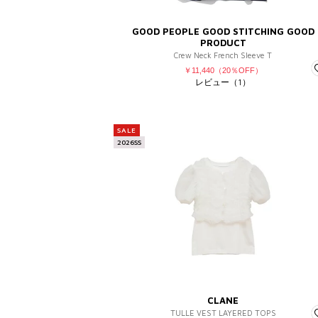
GOOD PEOPLE GOOD STITCHING GOOD
PRODUCT
Crew Neck French Sleeve T
￥11,440（20％OFF）
レビュー（1）
SALE
2026SS
CLANE
TULLE VEST LAYERED TOPS