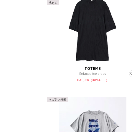
洗える
を含む
を除く
販売タイプ
SALE
予約品
再入荷
ラスト1点
TOTEME
Relaxed tee dress
￥31,020（40％OFF）
マガジン掲載