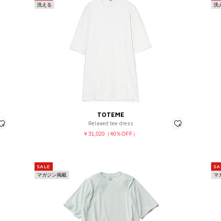
洗える
洗
～XS
～22.5
～ ¥3,0
S
23
¥3,001 
M
23.5
¥5,001 
L
24
¥7,001 
XL～
24.5
¥12,501
フリー
25
¥
25.5
26
26.5
COLOR
27
TOTEME
27.5
Relaxed tee dress
￥31,020（40％OFF）
28～
SALE
SA
絞り込む
キャンセル
マガジン掲載
マ