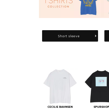
Short sleeve
CECILIE BAHNSEN
SPURSHO