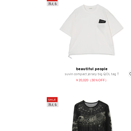
洗える
beautiful people
suvin compact jersey big QOL tag T
￥20,020（30％OFF）
SALE
洗える