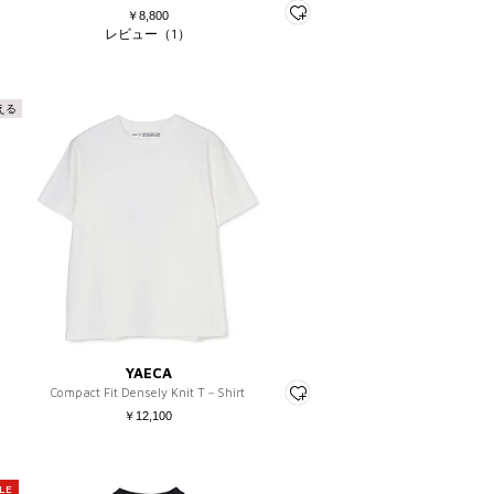
￥8,800
レビュー（1）
える
YAECA
Compact Fit Densely Knit T－Shirt
￥12,100
LE