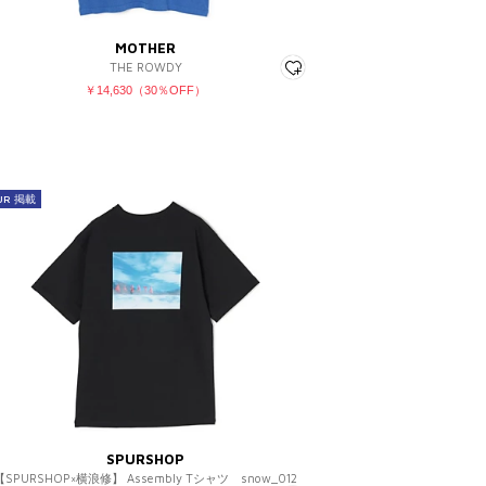
MOTHER
THE ROWDY
￥14,630（30％OFF）
UR 掲載
SPURSHOP
【SPURSHOP×横浪修】 Assembly Tシャツ snow_012