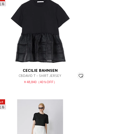
える
CECILIE BAHNSEN
CBDAVID T－SHIRT JERSEY
￥48,840（40％OFF）
LE
える