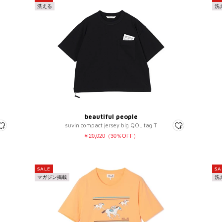
洗える
洗
beautiful people
suvin compact jersey big QOL tag T
￥20,020（30％OFF）
SALE
SA
マガジン掲載
洗