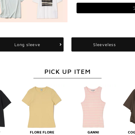
Long sleeve
Sleeveless
PICK UP ITEM
P
FLORE FLORE
GANNI
COG