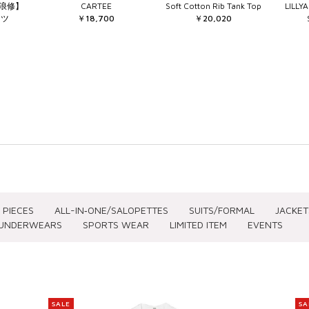
横浪修】
CARTEE
Soft Cotton Rib Tank Top
LILLY
シャツ
￥18,700
￥20,020
 PIECES
ALL-IN‐ONE/SALOPETTES
SUITS/FORMAL
JACKET
UNDERWEARS
SPORTS WEAR
LIMITED ITEM
EVENTS
SIZE(CLOTHING)
SIZE(SHOES)
PRICE
SALE
SA