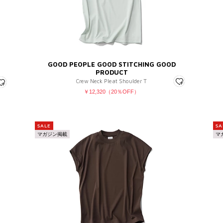
GOOD PEOPLE GOOD STITCHING GOOD
PRODUCT
Crew Neck Pleat Shoulder T
￥12,320（20％OFF）
SALE
SA
マガジン掲載
マ