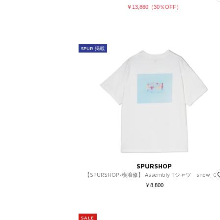
￥13,860（30％OFF）
SPUR 掲載
SPURSHOP
【SPURSHOP×横浪修】 Assembly Tシャツ snow_0
￥8,800
SALE