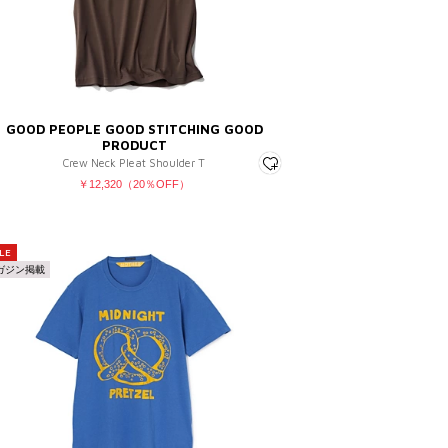
GOOD PEOPLE GOOD STITCHING GOOD
PRODUCT
Crew Neck Pleat Shoulder T
￥12,320（20％OFF）
LE
ガジン掲載