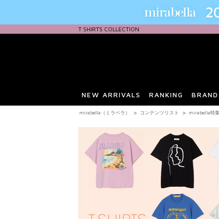
T SHIRTS COLLECTION
NEW ARRIVALS
RANKING
BRAND
mirabella（ミラベラ）
コンテンツリスト
mirabella特