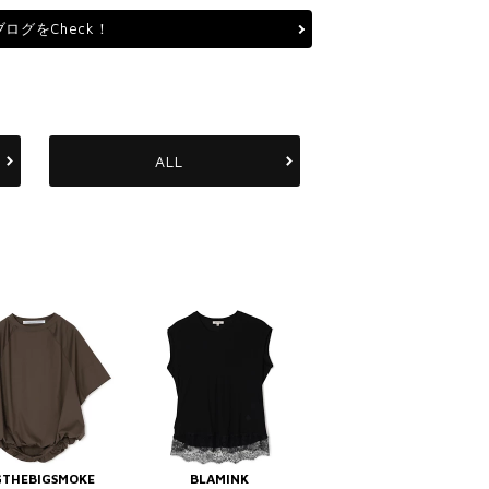
ブログをCheck！
ALL
THEBIGSMOKE
BLAMINK