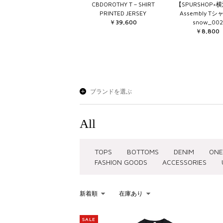
CBDOROTHY T－SHIRT
【SPURSHOP×
PRINTED JERSEY
Assembly T
￥39,600
snow_002
￥8,800
ブランドを選ぶ
All
TOPS
BOTTOMS
DENIM
ONE
FASHION GOODS
ACCESSORIES
新着順
在庫あり
KEYWORD
SALE