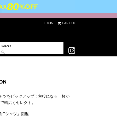
LOGIN
CART : 0
Search
ION
ャツをピックアップ！主役になる一枚か
まで幅広くセレクト。
本命Tシャツ」図鑑