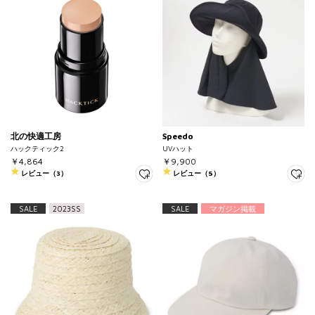
北の快適工房
Speedo
ハックティック2
UVハット
￥4,864
￥9,900
レビュー（3）
レビュー（5）
SALE
2023SS
SALE
マガジン掲載