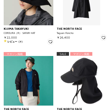
KIJIMA TAKAYUKI
THE NORTH FACE
CORDURA（R） SAFARI HAT
Taguan Poncho
￥22,000
￥26,400
レビュー（7）
マガジン掲載
SALE
マガジン掲載
THE NORTH FACE
THE NORTH FACE