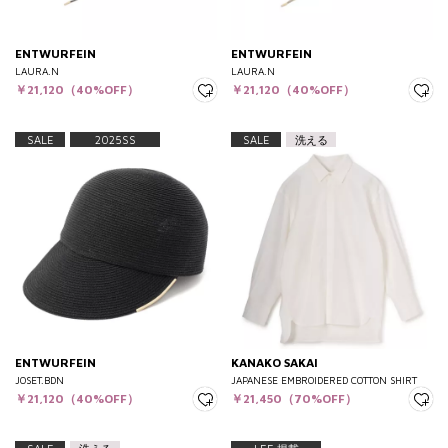
ENTWURFEIN
ENTWURFEIN
LAURA.N
LAURA.N
￥21,120（40%OFF）
￥21,120（40%OFF）
SALE
2025SS
SALE
洗える
ENTWURFEIN
KANAKO SAKAI
JOSET.BDN
JAPANESE EMBROIDERED COTTON SHIRT
￥21,120（40%OFF）
￥21,450（70%OFF）