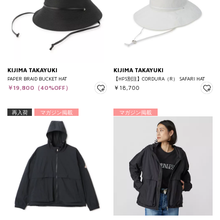
KIJIMA TAKAYUKI
KIJIMA TAKAYUKI
PAPER BRAID BUCKET HAT
【HPS別注】CORDURA（R） SAFARI HAT
￥19,800（40%OFF）
￥18,700
再入荷
マガジン掲載
マガジン掲載