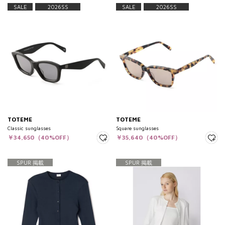
SALE
2026SS
SALE
2026SS
TOTEME
TOTEME
Classic sunglasses
Square sunglasses
￥34,650（40%OFF）
￥35,640（40%OFF）
SPUR 掲載
SPUR 掲載