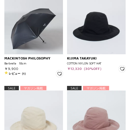
MACKINTOSH PHILOSOPHY
KIJIMA TAKAYUKI
Barbrella 55cm
COTTON NYLON SOFT HAT
￥9,900
￥12,320（30%OFF）
レビュー（1）
SALE
マガジン掲載
SALE
マガジン掲載