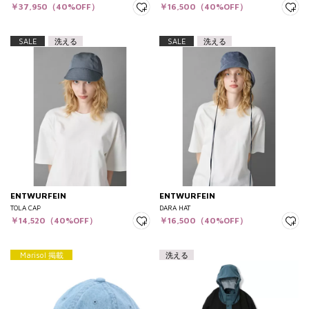
￥37,950（40%OFF）
￥16,500（40%OFF）
SALE
洗える
SALE
洗える
ENTWURFEIN
ENTWURFEIN
TOLA CAP
DARA HAT
￥14,520（40%OFF）
￥16,500（40%OFF）
Marisol 掲載
洗える