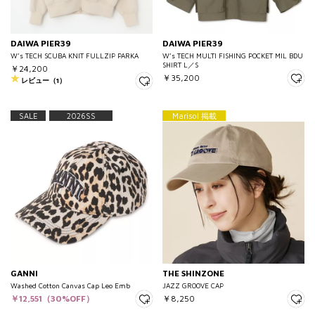
DAIWA PIER39
DAIWA PIER39
W’s TECH SCUBA KNIT FULLZIP PARKA
W’s TECH MULTI FISHING POCKET MIL BDU
SHIRT L／S
￥24,200
￥35,200
レビュー（1）
SALE
2026SS
Marisol 掲載
GANNI
THE SHINZONE
Washed Cotton Canvas Cap Leo Emb
JAZZ GROOVE CAP
￥12,551（30%OFF）
￥8,250