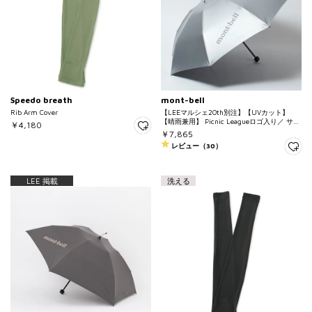
Speedo breath
mont-bell
Rib Arm Cover
【LEEマルシェ20th別注】【UVカット】
【晴雨兼用】 Picnic Leagueロゴ入り／ サン
￥4,180
ブロックアンブレラ55
￥7,865
レビュー（30）
LEE 掲載
洗える