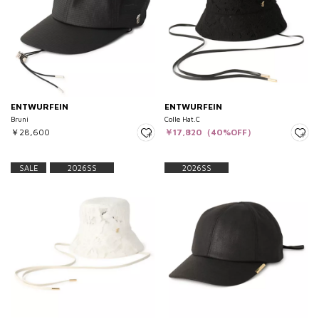
ENTWURFEIN
ENTWURFEIN
Bruni
Colle Hat.C
￥28,600
￥17,820（40%OFF）
SALE
2026SS
2026SS