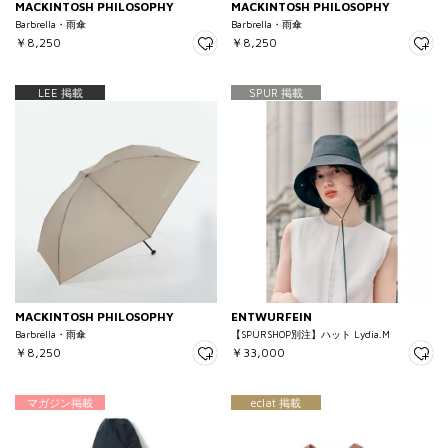
MACKINTOSH PHILOSOPHY
MACKINTOSH PHILOSOPHY
Barbrella・雨傘
Barbrella・雨傘
￥8,250
￥8,250
LEE 掲載
SPUR 掲載
MACKINTOSH PHILOSOPHY
ENTWURFEIN
Barbrella・雨傘
【SPURSHOP別注】ハット Lydia.M
￥8,250
￥33,000
マガジン掲載
eclat 掲載