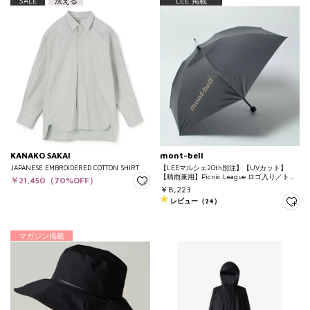
SALE
洗える
LEE 掲載
KANAKO SAKAI
mont-bell
JAPANESE EMBROIDERED COTTON SHIRT
【LEEマルシェ20th別注】【UVカット】
【晴雨兼用】Picnic League ロゴ入り／トラ
￥21,450（70%OFF）
ベルサンブロックアンブレラ50
￥8,223
レビュー（24）
マガジン掲載