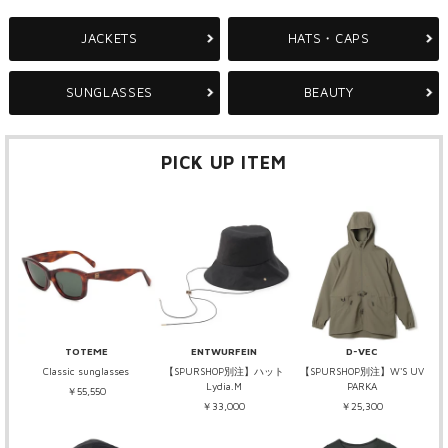
JACKETS
HATS・CAPS
SUNGLASSES
BEAUTY
PICK UP ITEM
TOTEME
ENTWURFEIN
D-VEC
Classic sunglasses
【SPURSHOP別注】ハット
【SPURSHOP別注】W'S UV
Lydia.M
PARKA
￥55,550
￥33,000
￥25,300