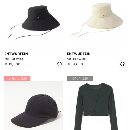
ENTWURFEIN
ENTWURFEIN
Yael Hat Wide
Yael Hat Wide
￥39,600
￥39,600
マガジン掲載
SPUR 掲載