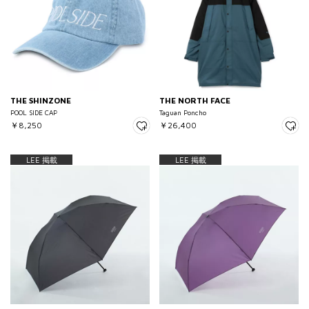
THE SHINZONE
THE NORTH FACE
POOL SIDE CAP
Taguan Poncho
￥8,250
￥26,400
LEE 掲載
LEE 掲載