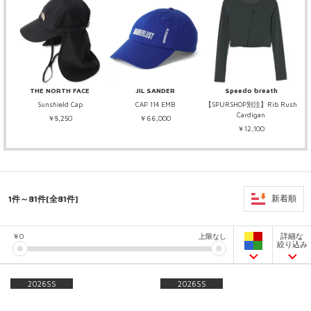
THE NORTH FACE
JIL SANDER
Speedo breath
Sunshield Cap
CAP 114 EMB
【SPURSHOP別注】Rib Rush
Cardigan
￥8,250
￥66,000
￥12,100
1件～81件[全81件]
新着順
詳細な
￥
0
上限なし
絞り込み
2026SS
2026SS