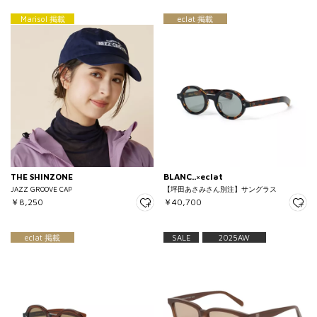
Marisol 掲載
eclat 掲載
THE SHINZONE
BLANC..×eclat
JAZZ GROOVE CAP
【坪田あさみさん別注】サングラス
￥8,250
￥40,700
eclat 掲載
SALE
2025AW