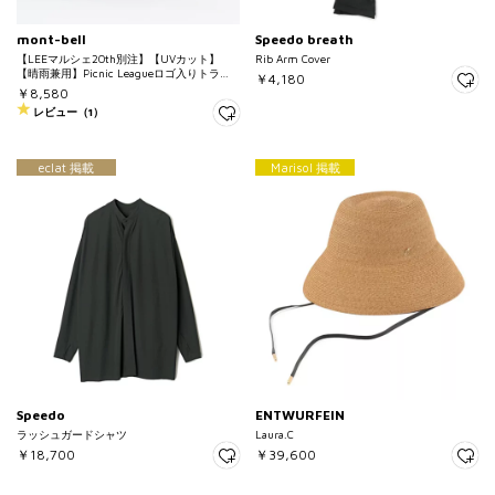
mont-bell
Speedo breath
【LEEマルシェ20th別注】【UVカット】
Rib Arm Cover
【晴雨兼用】Picnic Leagueロゴ入りトラベ
￥4,180
ルサンブロックアンブレラ55
￥8,580
レビュー（1）
eclat 掲載
Marisol 掲載
Speedo
ENTWURFEIN
ラッシュガードシャツ
Laura.C
￥18,700
￥39,600