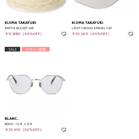
KIJIMA TAKAYUKI
KIJIMA TAKAYUKI
RAFFIA BUCKET HAT
LIGHT CANVAS 6PANEL CAP
￥11,880（40%OFF）
￥10,560（40%OFF）
SALE
マガジン掲載
BLANC..
B0021－CLR メガネ
￥25,410（30%OFF）