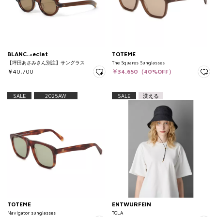
BLANC..×eclat
TOTEME
【坪田あさみさん別注】サングラス
The Squares Sunglasses
￥40,700
￥34,650（40%OFF）
SALE
2025AW
SALE
洗える
TOTEME
ENTWURFEIN
Navigator sunglasses
TOLA