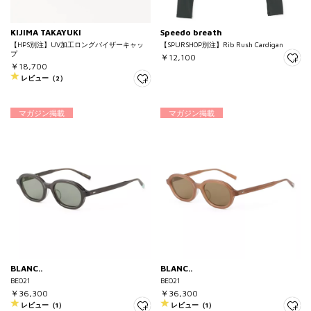
KIJIMA TAKAYUKI
Speedo breath
【HPS別注】UV加工ロングバイザーキャッ
【SPURSHOP別注】Rib Rush Cardigan
プ
￥12,100
￥18,700
レビュー（2）
マガジン掲載
マガジン掲載
BLANC..
BLANC..
BE021
BE021
￥36,300
￥36,300
レビュー（1）
レビュー（1）