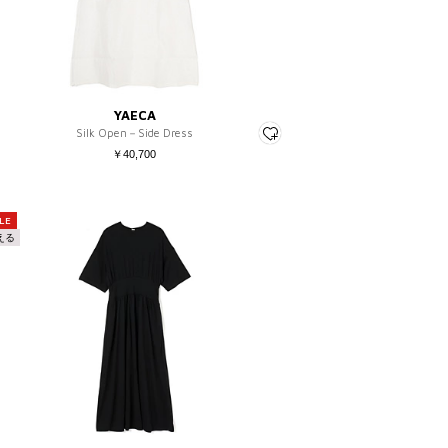
～
YAECA
Silk Open－Side Dress
￥40,700
LE
える