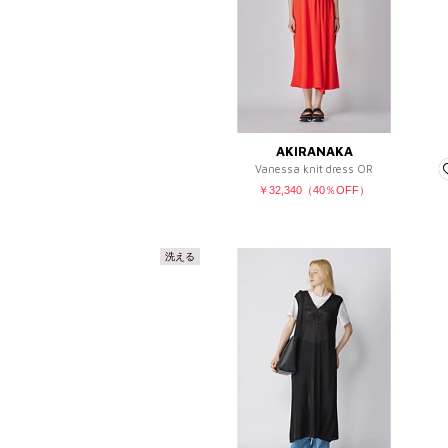
AKIRANAKA
Vanessa knit dress OR
￥32,340（40％OFF）
洗える