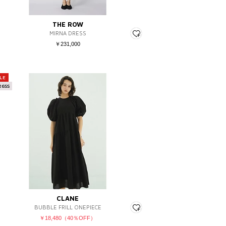
THE ROW
MIRNA DRESS
￥231,000
LE
26SS
CLANE
BUBBLE FRILL ONEPIECE
￥18,480（40％OFF）