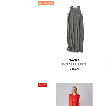
Marisol 掲載
SACRA
EXTRA FINE FLEECE
￥28,600
SALE