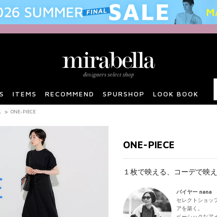
S
ITEMS
RECOMMEND
SPURSHOP
LOOK BOOK
集
ONE-PIECE
ONE-PIECE
１枚で映える、コーデで映
バイヤー nana
セレクトショッ
アを築く。
ベーシックなア