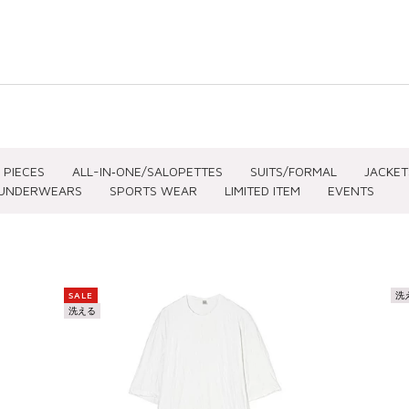
 PIECES
ALL-IN‐ONE/SALOPETTES
SUITS/FORMAL
JACKET
UNDERWEARS
SPORTS WEAR
LIMITED ITEM
EVENTS
SIZE(CLOTHING)
SIZE(SHOES)
PRICE
SALE
洗
洗える
～XS
～22.5
～ ¥3,0
S
23
¥3,001 
M
23.5
¥5,001 
L
24
¥7,001 
XL～
24.5
¥12,501