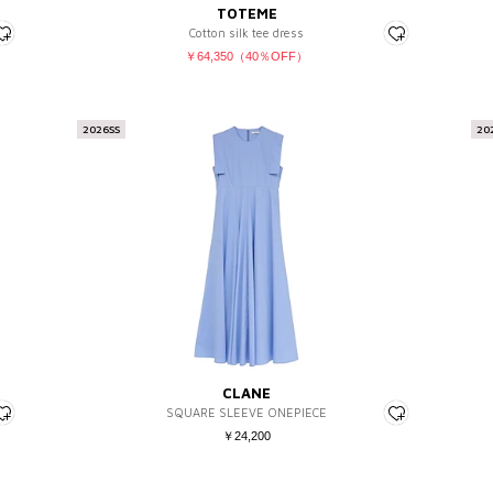
TOTEME
Cotton silk tee dress
￥64,350（40％OFF）
2026SS
20
CLANE
SQUARE SLEEVE ONEPIECE
￥24,200