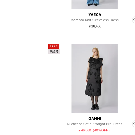
YAECA
Bamboo Knit Sleeveless Dress
￥26,400
SALE
洗える
GANNI
Duchesse Satin Straight Midi Dress
￥46,860（40％OFF）