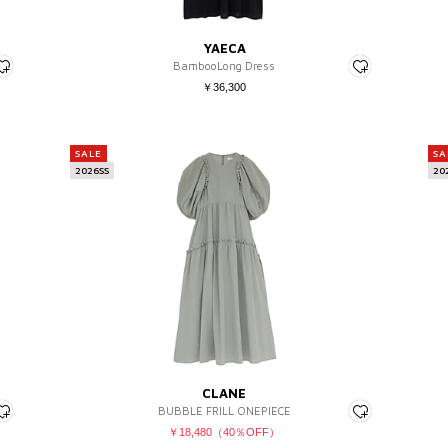
YAECA
BambooLong Dress
￥36,300
SALE
SA
2026SS
20
CLANE
BUBBLE FRILL ONEPIECE
￥18,480（40％OFF）