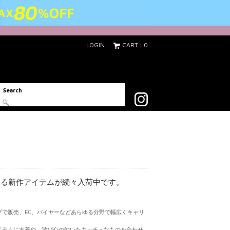
LOGIN
CART : 0
Search
える新作アイテムが続々入荷中です。
プで販売、EC、バイヤーなどあらゆる分野で幅広くキャリ
イテムに古着や、遊び心の効いたキッチュなものを合わせ