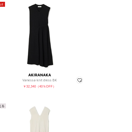
LE
AKIRANAKA
Vanessa knit dress BK
￥32,340（40％OFF）
える