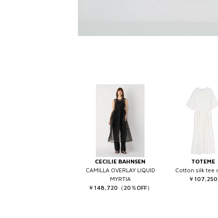
CECILIE BAHNSEN
TOTEME
CAMILLA OVERLAY LIQUID
Cotton silk tee 
MYRTIA
￥107,250
￥148,720（20％OFF）