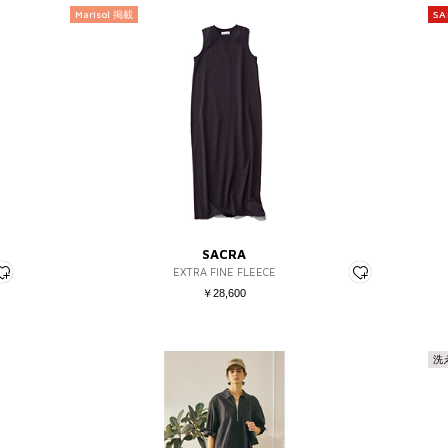
Marisol 掲載
SA
SACRA
EXTRA FINE FLEECE
￥28,600
洗