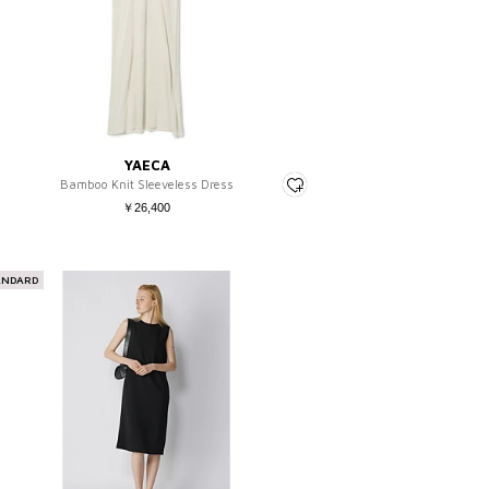
YAECA
Bamboo Knit Sleeveless Dress
￥26,400
ANDARD