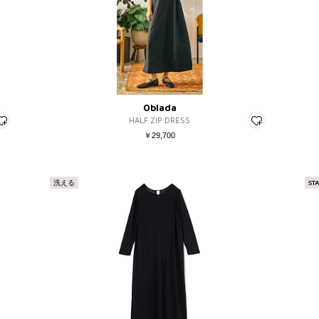
Oblada
HALF ZIP DRESS
￥29,700
洗える
ST