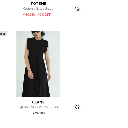
TOTEME
Cotton silk tee dress
￥64,350（40％OFF）
26SS
CLANE
SQUARE SLEEVE ONEPIECE
￥24,200