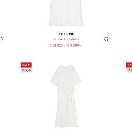
フリー
25
¥
25.5
26
26.5
COLOR
27
TOTEME
27.5
Relaxed tee dress
￥31,020（40％OFF）
28～
SALE
SA
絞り込む
キャンセル
洗える
洗