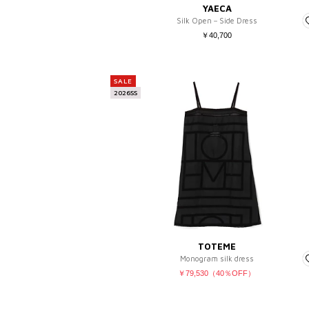
YAECA
Silk Open－Side Dress
￥40,700
SALE
2026SS
TOTEME
Monogram silk dress
￥79,530（40％OFF）