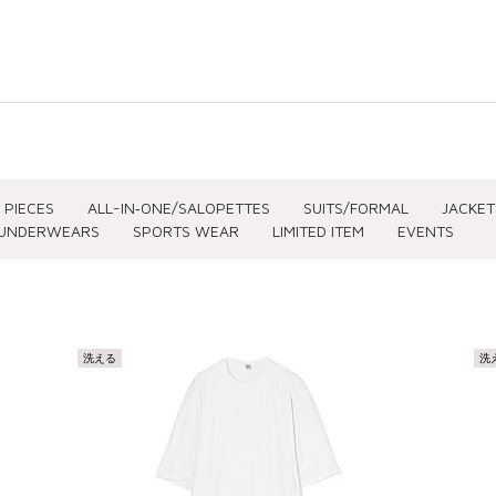
 PIECES
ALL-IN‐ONE/SALOPETTES
SUITS/FORMAL
JACKET
UNDERWEARS
SPORTS WEAR
LIMITED ITEM
EVENTS
SIZE(CLOTHING)
SIZE(SHOES)
PRICE
洗える
洗
～XS
～22.5
～ ¥3,0
S
23
¥3,001 
M
23.5
¥5,001 
L
24
¥7,001 
XL～
24.5
¥12,501