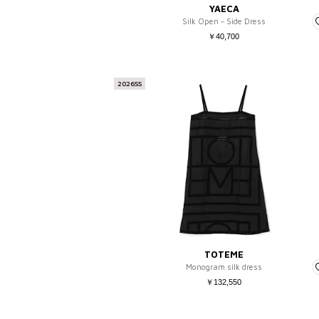
YAECA
Silk Open－Side Dress
￥40,700
2026SS
TOTEME
Monogram silk dress
￥132,550