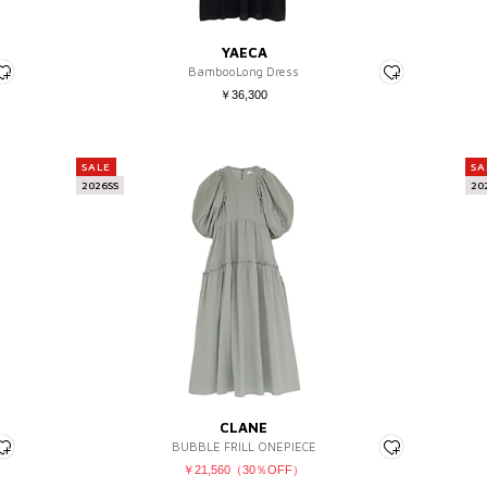
YAECA
BambooLong Dress
￥36,300
SALE
SA
2026SS
20
CLANE
BUBBLE FRILL ONEPIECE
￥21,560（30％OFF）