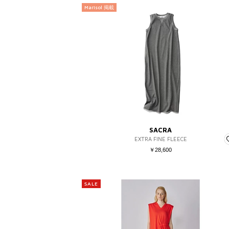
Marisol 掲載
SACRA
EXTRA FINE FLEECE
￥28,600
SALE