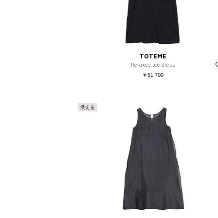
販売タイプ
SALE
予約品
再入荷
ラスト1点
TOTEME
Relaxed tee dress
￥51,700
洗える