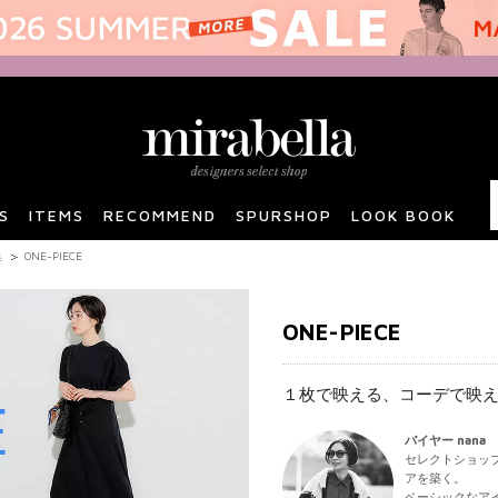
S
ITEMS
RECOMMEND
SPURSHOP
LOOK BOOK
集
ONE-PIECE
ONE-PIECE
１枚で映える、コーデで映
バイヤー nana
セレクトショッ
アを築く。
ベーシックなア