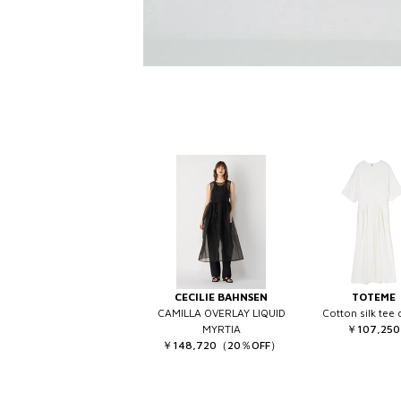
CECILIE BAHNSEN
TOTEME
CAMILLA OVERLAY LIQUID
Cotton silk tee 
MYRTIA
￥107,250
￥148,720（20％OFF）