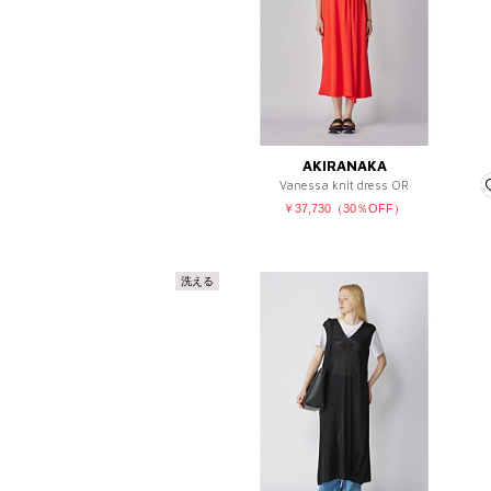
AKIRANAKA
Vanessa knit dress OR
￥37,730（30％OFF）
洗える