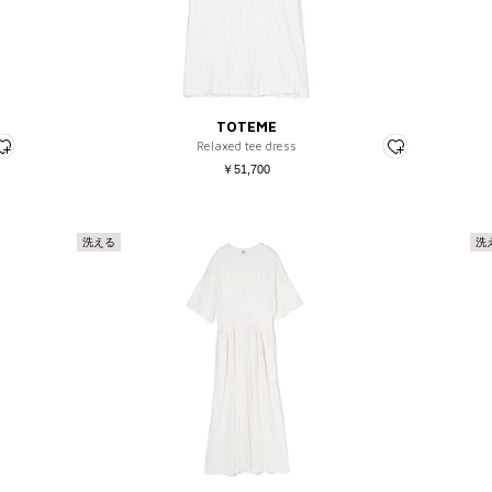
フリー
25
¥
25.5
26
26.5
COLOR
27
TOTEME
27.5
Relaxed tee dress
￥51,700
28～
洗える
洗
絞り込む
キャンセル