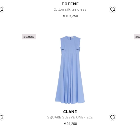
TOTEME
Cotton silk tee dress
￥107,250
2026SS
20
CLANE
SQUARE SLEEVE ONEPIECE
￥24,200