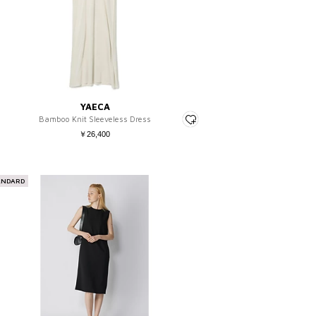
YAECA
Bamboo Knit Sleeveless Dress
￥26,400
ANDARD