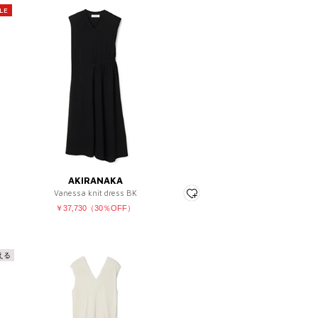
LE
AKIRANAKA
Vanessa knit dress BK
￥37,730（30％OFF）
える