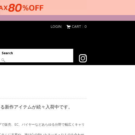
LOGIN
CART : 0
Search
える新作アイテムが続々入荷中です。
プで販売、EC、バイヤーなどあらゆる分野で幅広くキャリ
イテムに古着や、遊び心の効いたキッチュなものを合わせ