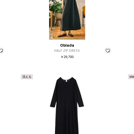
Oblada
HALF ZIP DRESS
￥29,700
洗える
ST