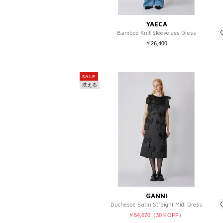
YAECA
Bamboo Knit Sleeveless Dress
￥26,400
SALE
洗える
GANNI
Duchesse Satin Straight Midi Dress
￥54,670（30％OFF）