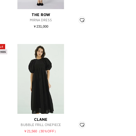
THE ROW
MIRNA DRESS
￥231,000
LE
26SS
CLANE
BUBBLE FRILL ONEPIECE
￥21,560（30％OFF）