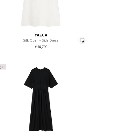
～
YAECA
Silk Open－Side Dress
￥40,700
える