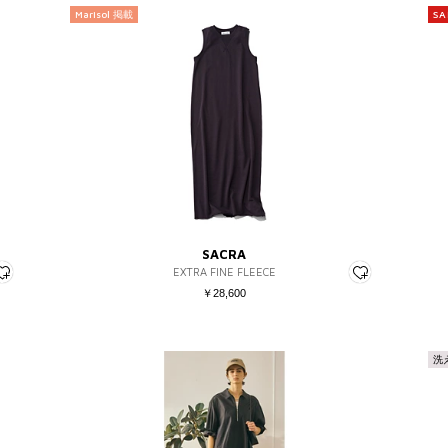
Marisol 掲載
SA
SACRA
EXTRA FINE FLEECE
￥28,600
洗