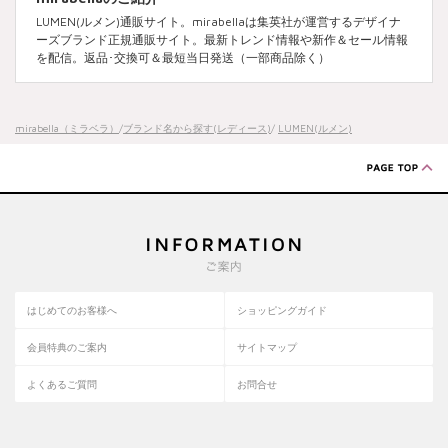
LUMEN(ルメン)通販サイト。mirabellaは集英社が運営するデザイナ
ーズブランド正規通販サイト。最新トレンド情報や新作＆セール情報
を配信。返品･交換可＆最短当日発送（一部商品除く）
mirabella（ミラベラ）
/
ブランド名から探す(レディース)
/
LUMEN(ルメン)
はじめてのお客様へ
ショッピングガイド
会員特典のご案内
サイトマップ
よくあるご質問
お問合せ