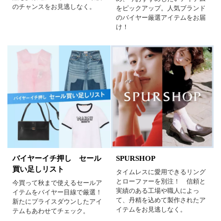
パープル
グリーン
ブルー
のチャンスをお見逃しなく。
をピックアップ。人気ブランド
のバイヤー厳選アイテムをお届
ゴールド
シルバー
マルチ
け！
バイヤーイチ押し セール
SPURSHOP
買い足しリスト
タイムレスに愛用できるリング
とローファーを別注！ 信頼と
今買って秋まで使えるセールア
実績のある工場や職人によっ
イテムをバイヤー目線で厳選！
て、丹精を込めて製作されたア
新たにプライスダウンしたアイ
イテムをお見逃しなく。
テムもあわせてチェック。