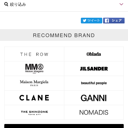
絞り込み
twi
RECOMMEND BRAND
ブランド
LUMEN
カテゴリ
サイズ
価格
円～
円
表示オプション