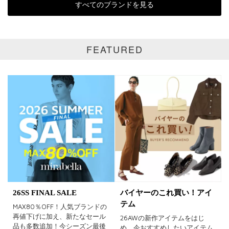
すべてのブランドを見る
全て
通常商品
SALE商品
予約品
FEATURED
再入荷
新着
ラスト1
受注生産
在庫あり
カラー
ホワイト
ブラック
グレー
ベージュ
ブラウン
オレンジ
26SS FINAL SALE
バイヤーのこれ買い！アイ
テム
MAX80％OFF！人気ブランドの
イエロー
レッド
ピンク
再値下げに加え、新たなセール
26AWの新作アイテムをはじ
品も多数追加！今シーズン最後
め、今おすすめしたいアイテム