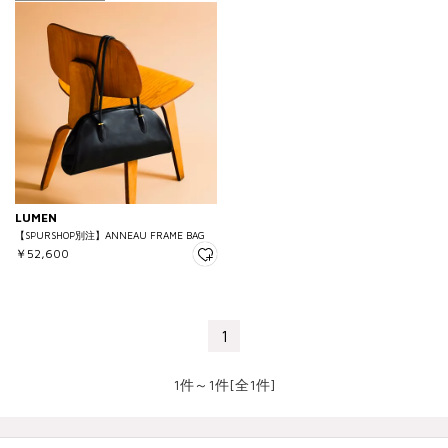
LUMEN
【SPURSHOP別注】ANNEAU FRAME BAG
￥52,600
1
1件～1件[全1件]